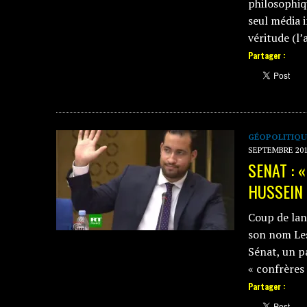
philosophiqu
seul média 
véritude (l’
Partager :
GÉOPOLITIQU
SEPTEMBRE 20
SENAT : «
HUSSEIN
Coup de lan
son nom Les
Sénat, un p
« confrères
Partager :