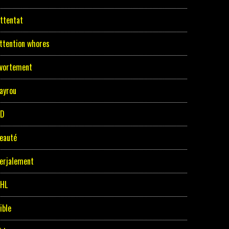
ttentat
ttention whores
vortement
ayrou
BD
eauté
erjalement
HL
ible