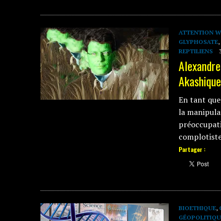
ATTENTION 
GLYPHOSATE
,
REPTILIENS
Alexandre
Akashique
En tant que 
la manipula
préoccupati
complotist
Partager :
BIOETHIQUE
,
GÉOPOLITIQU