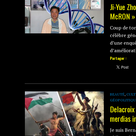
Ji-Yue Zho
McRON »
Coup de ton
célèbre géné
d’une enquê
d’améliorat
Partager :
BEAUTÉ
,
CULT
GÉOPOLITIQU
Delacroix
merdias i
Je suis Ber