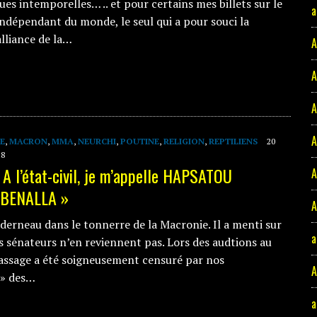
es intemporelles… .. et pour certains mes billets sur le
a
indépendant du monde, le seul qui a pour souci la
alliance de la…
A
A
A
A
E
,
MACRON
,
MMA
,
NEURCHI
,
POUTINE
,
RELIGION
,
REPTILIENS
20
18
 A l’état-civil, je m’appelle HAPSATOU
A
 BENALLA »
A
derneau dans le tonnerre de la Macronie. Il a menti sur
a
 sénateurs n’en reviennent pas. Lors des audtions au
assage a été soigneusement censuré par nos
A
 » des…
a