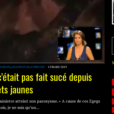
ACRON
,
MACRON ILLUMINATI
15 MARS 2019
’était pas fait sucé depuis
ts jaunes
inistre atteint son paroxysme. « A cause de ces Zgegs
mois, je ne suis qu’un…