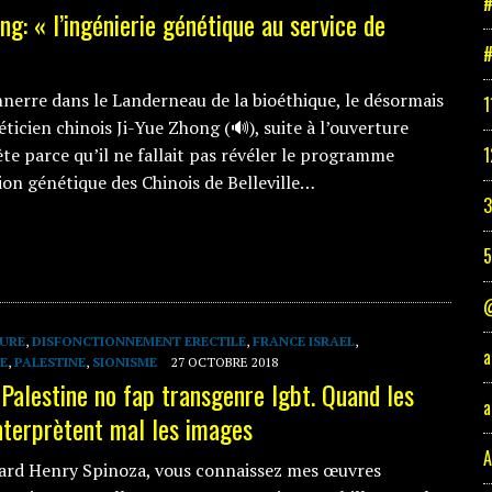
#
ng: « l’ingénierie génétique au service de
#
nerre dans le Landerneau de la bioéthique, le désormais
1
ticien chinois Ji-Yue Zhong (🔊), suite à l’ouverture
1
te parce qu’il ne fallait pas révéler le programme
ion génétique des Chinois de Belleville…
3
@
URE
,
DISFONCTIONNEMENT ERECTILE
,
FRANCE ISRAEL
,
a
E
,
PALESTINE
,
SIONISME
27 OCTOBRE 2018
 Palestine no fap transgenre lgbt. Quand les
a
nterprètent mal les images
A
nard Henry Spinoza, vous connaissez mes œuvres