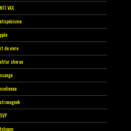
NTI VAX
ntispécisme
pple
rt de vivre
shtar sheran
ssange
sselineau
stronogeek
ASVP
tchoum