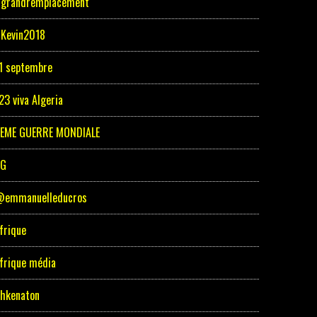
grandremplacement
Kevin2018
1 septembre
23 viva Algeria
EME GUERRE MONDIALE
5G
emmanuelleducros
frique
frique média
hkenaton