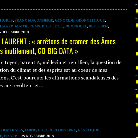
#
WHORES
,
FRANC MAÇONNERIE
,
GÉNOCIDE
,
GÉOPOLITIQUE
,
#
HAARP
,
MAITRE GIMS
,
POLITIQUE
,
PRIX NOBEL
,
REPTILIEN
,
3 DÉCEMBRE 2018
 LAURENT : « arrêtons de cramer des Âmes
#
s inutilement, GO BIG DATA »
#
citoyen, parent A, médecin et reptilien, la question de
#
tion du climat et des esprits est au coeur de mes
ons. C’est pourquoi les affirmations scandaleuses des
#
es me révoltent et…
#
#
#
CHEMTRAILS
,
CHINE
,
COUP DE TONNERRE
,
GÉNÉTIQUE
,
E
,
HAARP
29 NOVEMBRE 2018