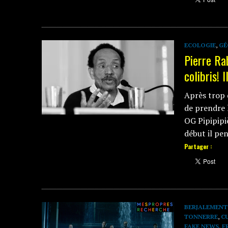
ECOLOGIE
,
GÉ
Pierre Rab
colibris! 
Après trop 
de prendre l
OG Pipipipiè
début il pe
Partager :
BERJALEMENT
TONNERRE
,
C
FAKE NEWS
,
F