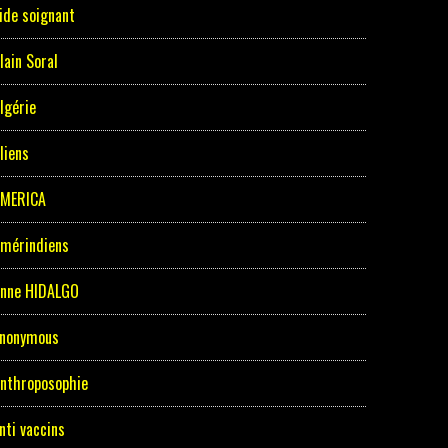
ide soignant
lain Soral
lgérie
liens
MERICA
mérindiens
nne HIDALGO
nonymous
nthroposophie
nti vaccins