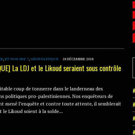
ÉE
,
ET NOS SDF ?
,
GÉOPOLITIQUE
18 DÉCEMBRE 2018
E] La LDJ et le Likoud seraient sous contrôle
ritable coup de tonnerre dans le landerneau des
#
ns politiques pro-palestiniennes. Nos enquêteurs de
nt mené l’enquête et contre toute attente, il semblerait
#
t le Likoud soient à la solde…
#
#