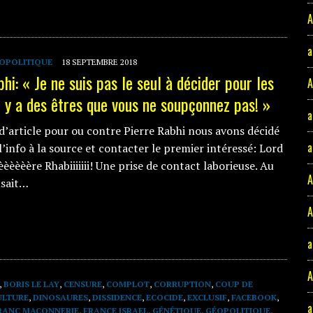
A
a
OPOLITIQUE
18 SEPTEMBRE 2018
hi: « Je ne suis pas le seul à décider pour les
A
Il y a des êtres que vous ne soupçonnez pas! »
a
d’article pour ou contre Pierre Rabhi nous avons décidé
a
’info à la source et contacter le premier intéressé: Lord
èèèèère Rhabiiiiiii! Une prise de contact laborieuse. Au
A
nsait…
A
a
,
BORIS LE LAY
,
CENSURE
,
COMPLOT
,
CORRUPTION
,
COUP DE
ULTURE
,
DINOSAURES
,
DISSIDENCE
,
ECOCIDE
,
EXCLUSIF
,
FACEBOOK
,
a
RANC MAÇONNERIE
,
FRANCE ISRAEL
,
GÉNÉTIQUE
,
GÉOPOLITIQUE
,