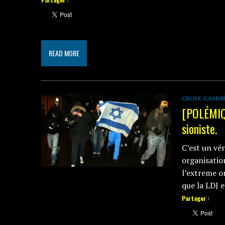
READ MORE
CROIX GAMM
[POLÉMIQU
sioniste.
C’est un vé
organisatio
l’extreme o
que la LDJ e
Partager :