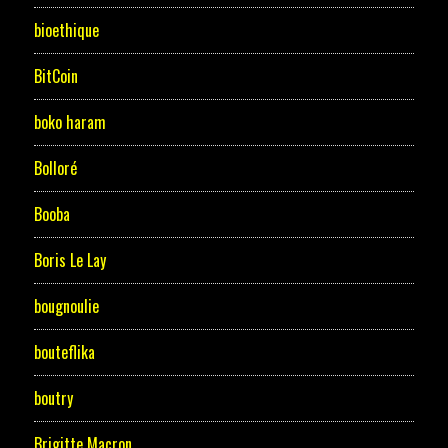
bioethique
BitCoin
boko haram
Bolloré
Booba
Boris Le Lay
bougnoulie
bouteflika
boutry
Brigitte Macron