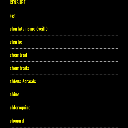
CENSURE
cgt
charlatanisme éveillé
charlie
chemtrail
chemtrails
chiens écrasés
chine
chloroquine
chouard