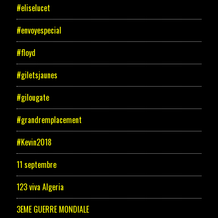
#eliselucet
#envoyespecial
#floyd
#giletsjaunes
#gilougate
#grandremplacement
#Kevin2018
11 septembre
123 viva Algeria
3EME GUERRE MONDIALE