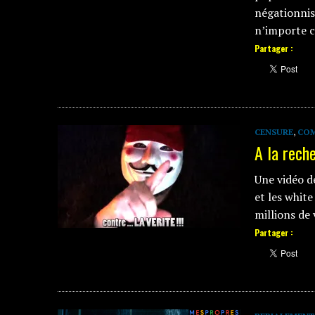
négationnis
n’importe 
Partager :
CENSURE
,
CO
A la rech
Une vidéo d
et les whit
millions d
Partager :