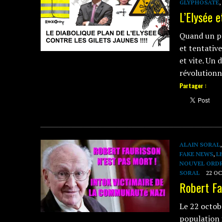
GLYPHOSATE
,
L’Elysée e
Quand un pr
et tentative
et vite. Un 
révolutionn
Partager :
ALAIN SORAL
FAKE NEWS
,
L
NOUVEL ORD
SORAL
22 O
Robert Fa
Le 22 octob
population 