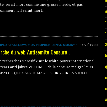
#
te, serait mort comme une grosse merde, et pas
comment … il serait mort…
#
1
1
3
MPLOT
,
FAKE NEWS
,
MON PROPRE JOURNAL
,
SIONISME
14 AOÛT 2018
erche du web Antisemite Censuré !
e recherches sienssifik sur le white power international
@
e tears anti juives VICTIMES de la censure malgré leurs
e vues CLIQUEZ SUR L’IMAGE POUR VOIR LA VIDEO
a
a
A