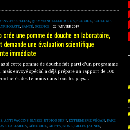
#ENVOYESPECIAL
,
@EMMANUELLEDUCROS
,
ECOCIDE
,
ECOLOGIE
,
LYPHOSATE
,
SANTÉ
,
SCIENCE
22 JANVIER 2019
 crée une pomme de douche en laboratoire,
et demande une évaluation scientifique
nte immédiate
pas si cette pomme de douche fait parti d’un programme
. mais envoyé spécial a déjà préparé un rapport de 100
contactés des témoins dans tous les pays…
#
#
#
ES
,
ANTI VACCINS
,
ELYSEE
,
ET NOS SDF ?
,
EXTREMISME VÉGAN
,
FAKE
EWS
,
FAKEMEDS
,
GÉNOCIDE
,
GILETS JAUNE
,
GILLES JAUNES
,
#