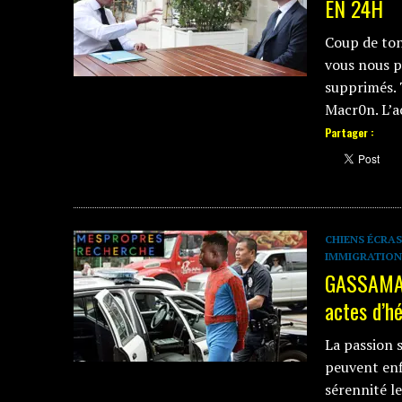
EN 24H
Coup de ton
vous nous p
supprimés. 
Macr0n. L’
Partager :
CHIENS ÉCRAS
IMMIGRATION
GASSAMA :
actes d’h
La passion s
peuvent enf
sérennité l