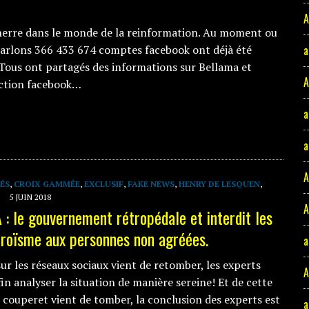
A
erre dans le monde de la reinformation. Au moment ou
arlons 366 433 674 comptes facebook ont déjà été
a
Tous ont partagés des informations sur Bellama et
A
action facebook…
a
a
A
ÉS
,
CROIX GAMMÉE
,
EXCLUSIF
,
FAKE NEWS
,
HENRY DE LESQUEN
,
5 JUIN 2018
A
 le gouvernement rétropédale et interdit les
éroïsme aux personnes non agréées.
a
ur les réseaux sociaux vient de retomber, les experts
in analyser la situation de manière sereine! Et de cette
e couperet vient de tomber, la conclusion des experts est
a