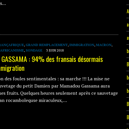
is…
A
a
a
RANÇAFRIQUE
,
GRAND REMPLACEMENT
,
IMMIGRATION
,
MACRON
,
b
AFRICANISME
,
SONDAGE
3 JUIN 2018
n GASSAMA : 94% des fransais désormais
migration
b
n des foules sentimentales : sa marche !!! La mise ne
auvetage du petit Damien par Mamadou Gassama aura
b
 ses fruits. Quelques heures seulement après ce sauvetage
an rocambolequse miraculeux,…
B
B