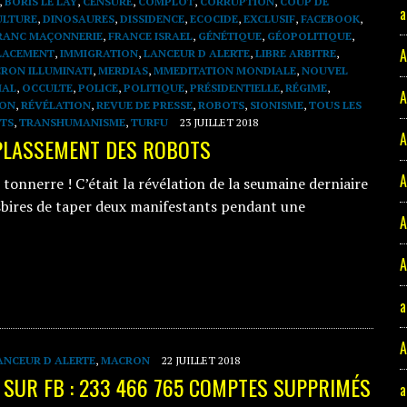
,
BORIS LE LAY
,
CENSURE
,
COMPLOT
,
CORRUPTION
,
COUP DE
a
ULTURE
,
DINOSAURES
,
DISSIDENCE
,
ECOCIDE
,
EXCLUSIF
,
FACEBOOK
,
RANC MAÇONNERIE
,
FRANCE ISRAEL
,
GÉNÉTIQUE
,
GÉOPOLITIQUE
,
A
LACEMENT
,
IMMIGRATION
,
LANCEUR D ALERTE
,
LIBRE ARBITRE
,
RON ILLUMINATI
,
MERDIAS
,
MMEDITATION MONDIALE
,
NOUVEL
IAL
,
OCCULTE
,
POLICE
,
POLITIQUE
,
PRÉSIDENTIELLE
,
RÉGIME
,
A
ION
,
RÉVÉLATION
,
REVUE DE PRESSE
,
ROBOTS
,
SIONISME
,
TOUS LES
NTS
,
TRANSHUMANISME
,
TURFU
23 JUILLET 2018
A
MPLASSEMENT DES ROBOTS
A
onnerre ! C’était la révélation de la seumaine derniaire
sbires de taper deux manifestants pendant une
A
A
a
A
ANCEUR D ALERTE
,
MACRON
22 JUILLET 2018
SUR FB : 233 466 765 COMPTES SUPPRIMÉS
a