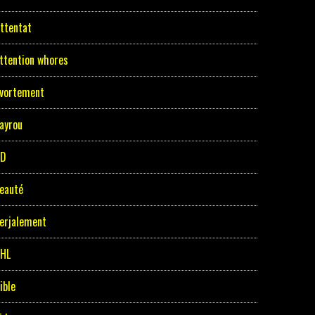
ttentat
ttention whores
vortement
ayrou
BD
eauté
erjalement
HL
ible