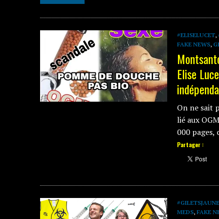
#ELISELUCET
,
FAKE NEWS
,
G
Montsanto
Elise Luc
indépenda
On ne sait 
lié aux OGM
000 pages, 
Partager :
#GILETSJAUN
MEDS
,
FAKE N