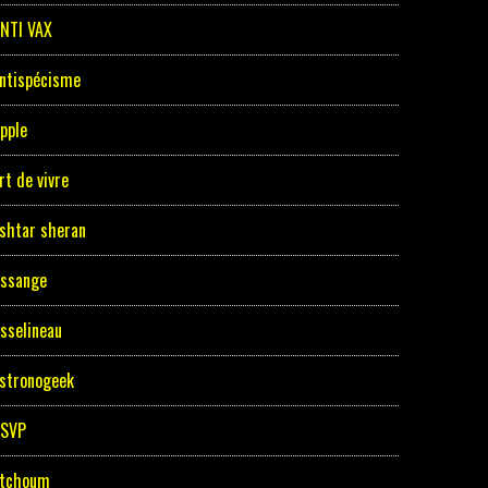
NTI VAX
ntispécisme
pple
rt de vivre
shtar sheran
ssange
sselineau
stronogeek
ASVP
tchoum