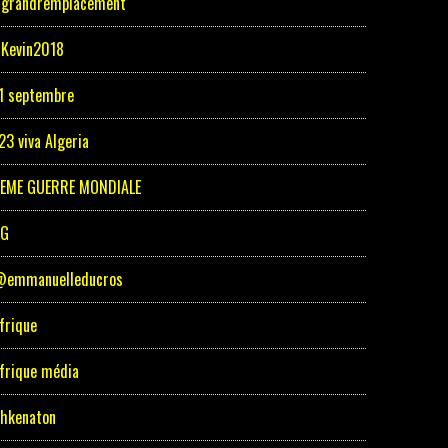
grandremplacement
Kevin2018
1 septembre
23 viva Algeria
EME GUERRE MONDIALE
5G
emmanuelleducros
frique
frique média
hkenaton