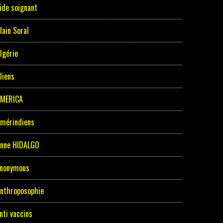
ide soignant
lain Soral
lgérie
liens
MERICA
mérindiens
nne HIDALGO
nonymous
nthroposophie
nti vaccins