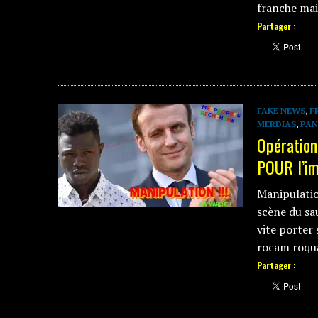
franche ma
Partager :
FAKE NEWS
,
F
MERDIAS
,
PAN
Opératio
POUR l’im
Manipulatio
scène du s
vite porter
rocam roqu
Partager :