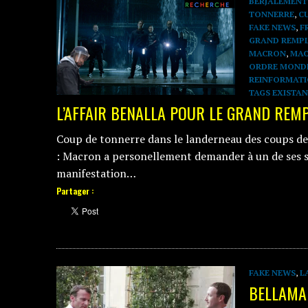
BERJALEMENT
TONNERRE
,
C
FAKE NEWS
,
F
GRAND REMP
MACRON
,
MAC
ORDRE MOND
REINFORMAT
TAGS EXISTA
L’AFFAIR BENALLA POUR LE GRAND RE
Coup de tonnerre dans le landerneau des coups de t
: Macron a personellement demander à un de ses 
manifestation…
Partager :
FAKE NEWS
,
L
BELLAMA 