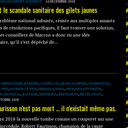
GRAND REMPLACEMENT
14 DÉCEMBRE 2018
t le scandale sanitaire des gilets jaunes
#
oblème national subsiste, résiste aux multiples assauts
#
s de résolutions pacifiques, il faut trouver une solution,
des conseillers de Macron a donc eu une idée
#
aire, qu’il s’est dépêché de…
#
#
#
,
CHRISTOPHE BARBIER
,
COMPLOT
,
CROIX GAMMÉE
,
DISSIDENCE
,
#
E PEN
,
MARINE LE PEN
,
MERDIAS
,
MMA
,
MPR
,
NEGATIONISTE
,
RE MONDIAL
,
RACISME
,
REPTILIEN
,
REPTILIENS
,
RÉVÉLATION
,
CTOBRE 2018
#
urisson n’est pas mort … il n’existait même pas.
#
re 2018 la nouvelle tombe comme un couperet sur une
incrédule. Robert Faurisson, champion de la cause