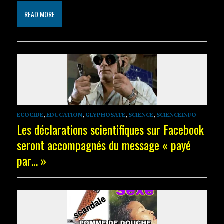
READ MORE
ECOCIDE
,
EDUCATION
,
GLYPHOSATE
,
SCIENCE
,
SCIENCEINFO
Les déclarations scientifiques sur Facebook
seront accompagnés du message « payé
par… »