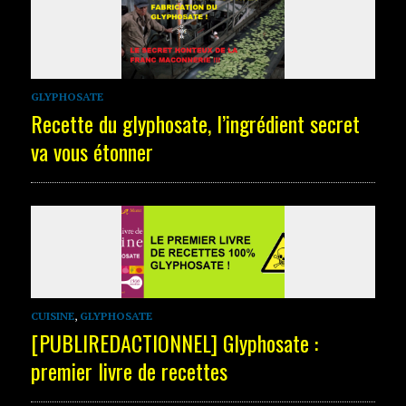
GLYPHOSATE
Recette du glyphosate, l’ingrédient secret
va vous étonner
CUISINE
,
GLYPHOSATE
[PUBLIREDACTIONNEL] Glyphosate :
premier livre de recettes