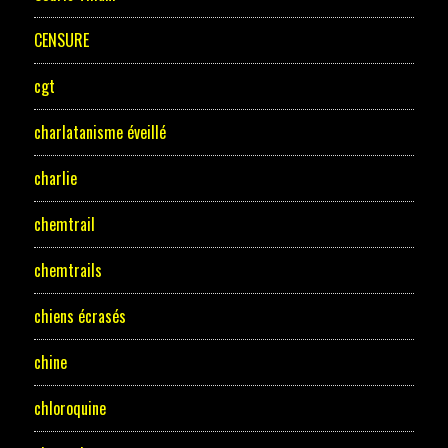
CENSURE
cgt
charlatanisme éveillé
charlie
chemtrail
chemtrails
chiens écrasés
chine
chloroquine