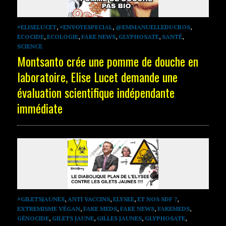
#ELISELUCET
,
#ENVOYESPECIAL
,
@EMMANUELLEDUCROS
,
ECOCIDE
,
ECOLOGIE
,
FAKE NEWS
,
GLYPHOSATE
,
SANTÉ
,
SCIENCE
Montsanto crée une pomme de douche en
laboratoire, Elise Lucet demande une
évaluation scientifique indépendante
immédiate
#GILETSJAUNES
,
ANTI VACCINS
,
ELYSEE
,
ET NOS SDF ?
,
EXTREMISME VÉGAN
,
FAKE MEDS
,
FAKE NEWS
,
FAKEMEDS
,
GÉNOCIDE
,
GILETS JAUNE
,
GILLES JAUNES
,
GLYPHOSATE
,