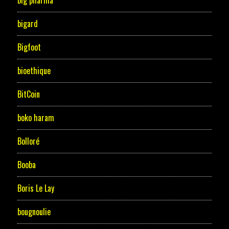
big pharma
bigard
Bigfoot
bioethique
BitCoin
boko haram
Bolloré
Booba
Boris Le Lay
bougnoulie