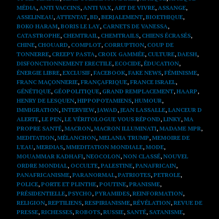
MÉDIA
,
ANTI VACCINS
,
ANTI VAX
,
ART DE VIVRE
,
ASSANGE
,
ASSELINEAU
,
ATTENTAT
,
BD
,
BERJALEMENT
,
BIOETHIQUE
,
BOKO HARAM
,
BORIS LE LAY
,
CARNETS DE VANESSA
,
CATASTROPHE
,
CHEMTRAIL
,
CHEMTRAILS
,
CHIENS ÉCRASÉS
,
CHINE
,
CHOUARD
,
COMPLOT
,
CORRUPTION
,
COUP DE
TONNERRE
,
CREEPY PASTA
,
CROIX GAMMÉE
,
CULTURE
,
DAESH
,
DISFONCTIONNEMENT ERECTILE
,
ECOCIDE
,
ÉDUCATION
,
ÉNERGIE LIBRE
,
EXCLUSIF
,
FACEBOOK
,
FAKE NEWS
,
FÉMINISME
,
FRANC MAÇONNERIE
,
FRANÇAFRIQUE
,
FRANCE ISRAEL
,
GÉNÉTIQUE
,
GÉOPOLITIQUE
,
GRAND REMPLACEMENT
,
HAARP
,
HENRY DE LESQUEN
,
HIPPOPOTAMIENS
,
HUMOUR
,
IMMIGRATION
,
INTERVIEW
,
JAWAD
,
JEAN LASSALLE
,
LANCEUR D
ALERTE
,
LE PEN
,
LE VÉRITOLOGUE VOUS RÉPOND
,
LINKY
,
MA
PROPRE SANTÉ
,
MACRON
,
MACRON ILLUMINATI
,
MADAME MPR
,
MEDITATION
,
MÉLANCHON
,
MELANIA TRUMP
,
MEMOIRE DE
L'EAU
,
MERDIAS
,
MMEDITATION MONDIALE
,
MODE
,
MOUAMMAR KADHAFI
,
NEOCOLON
,
NON CLASSÉ
,
NOUVEL
ORDRE MONDIAL
,
OCCULTE
,
PALESTINE
,
PANAFRICAIN
,
PANAFRICANISME
,
PARANORMAL
,
PATRIOTES
,
PETROLE
,
POLICE
,
PORTE ET PLINTHE
,
POUTINE
,
PRANISME
,
PRÉSIDENTIELLE
,
PSYCHO
,
PYRAMIDES
,
REINFORMATION
,
RELIGION
,
REPTILIENS
,
RESPIRIANISME
,
RÉVÉLATION
,
REVUE DE
PRESSE
,
RICHESSES
,
ROBOTS
,
RUSSIE
,
SANTÉ
,
SATANISME
,