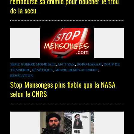
rembourse sa chimio pour boucher le trou
de la sécu
3EME GUERRE MONDIALE
,
ANTI VAX
,
BOKO HARAM
,
COUP DE
TONNERRE
,
GÉNÉTIQUE
,
GRAND REMPLACEMENT
,
RÉVÉLATION
Stop Mensonges plus fiable que la NASA
selon le CNRS