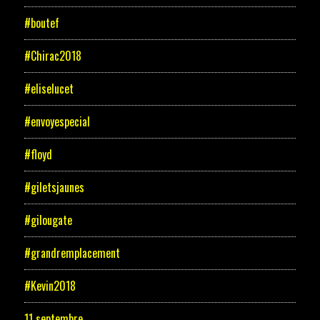
#boutef
#Chirac2018
#eliselucet
#envoyespecial
#floyd
#giletsjaunes
#gilougate
#grandremplacement
#Kevin2018
11 septembre