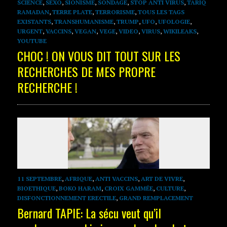
SCIENCE
,
SEXO
,
SIONISME
,
SONDAGE
,
STOP ANTI VIRUS
,
TARIQ
RAMADAN
,
TERRE PLATE
,
TERRORISME
,
TOUS LES TAGS
EXISTANTS
,
TRANSHUMANISME
,
TRUMP
,
UFO
,
UFOLOGIE
,
URGENT
,
VACCINS
,
VEGAN
,
VEGE
,
VIDEO
,
VIRUS
,
WIKILEAKS
,
YOUTUBE
CHOC ! ON VOUS DIT TOUT SUR LES
RECHERCHES DE MES PROPRE
RECHERCHE !
11 SEPTEMBRE
,
AFRIQUE
,
ANTI VACCINS
,
ART DE VIVRE
,
BIOETHIQUE
,
BOKO HARAM
,
CROIX GAMMÉE
,
CULTURE
,
DISFONCTIONNEMENT ERECTILE
,
GRAND REMPLACEMENT
Bernard TAPIE: La sécu veut qu’il