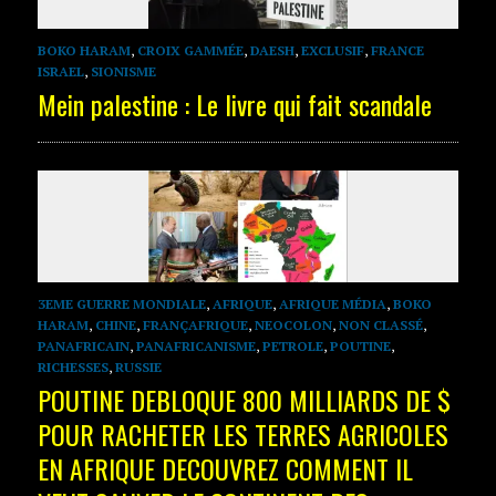
BOKO HARAM
,
CROIX GAMMÉE
,
DAESH
,
EXCLUSIF
,
FRANCE
ISRAEL
,
SIONISME
Mein palestine : Le livre qui fait scandale
3EME GUERRE MONDIALE
,
AFRIQUE
,
AFRIQUE MÉDIA
,
BOKO
HARAM
,
CHINE
,
FRANÇAFRIQUE
,
NEOCOLON
,
NON CLASSÉ
,
PANAFRICAIN
,
PANAFRICANISME
,
PETROLE
,
POUTINE
,
RICHESSES
,
RUSSIE
POUTINE DEBLOQUE 800 MILLIARDS DE $
POUR RACHETER LES TERRES AGRICOLES
EN AFRIQUE DECOUVREZ COMMENT IL