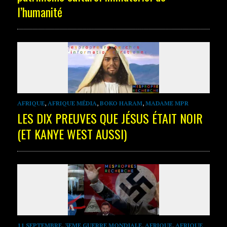
l’humanité
AFRIQUE
,
AFRIQUE MÉDIA
,
BOKO HARAM
,
MADAME MPR
LES DIX PREUVES QUE JÉSUS ÉTAIT NOIR
(ET KANYE WEST AUSSI)
11 SEPTEMBRE
,
3EME GUERRE MONDIALE
,
AFRIQUE
,
AFRIQUE