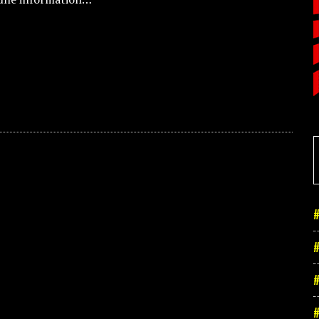
#
#
#
#