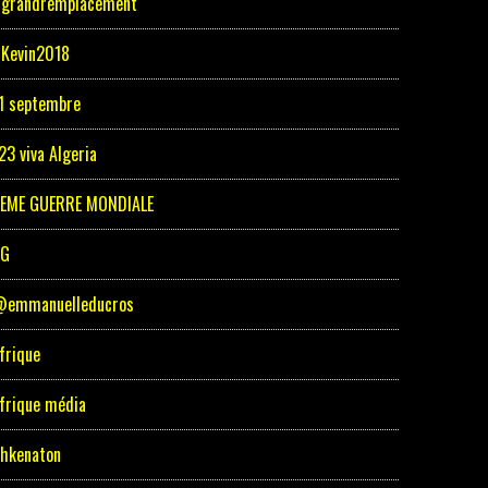
grandremplacement
Kevin2018
1 septembre
23 viva Algeria
EME GUERRE MONDIALE
5G
emmanuelleducros
frique
frique média
hkenaton