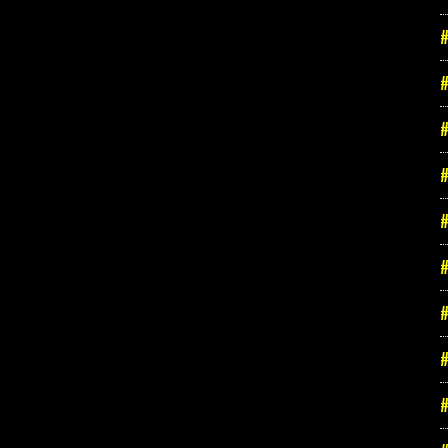
#
#
#
#
#
#
#
#
#