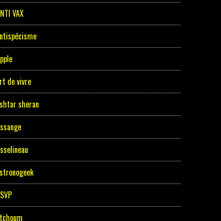
NTI VAX
ntispécisme
pple
rt de vivre
shtar sheran
ssange
sselineau
stronogeek
ASVP
tchoum