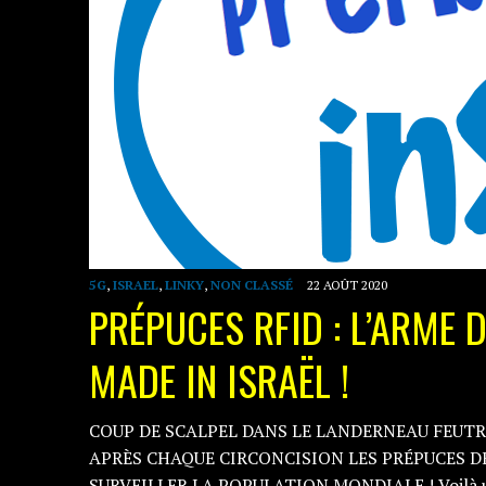
5G
,
ISRAEL
,
LINKY
,
NON CLASSÉ
22 AOÛT 2020
PRÉPUCES RFID : L’ARME 
MADE IN ISRAËL !
COUP DE SCALPEL DANS LE LANDERNEAU FEUTR
APRÈS CHAQUE CIRCONCISION LES PRÉPUCES D
SURVEILLER LA POPULATION MONDIALE ! Voilà 