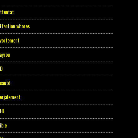
ttentat
ttention whores
vortement
ayrou
BD
eauté
erjalement
HL
ible