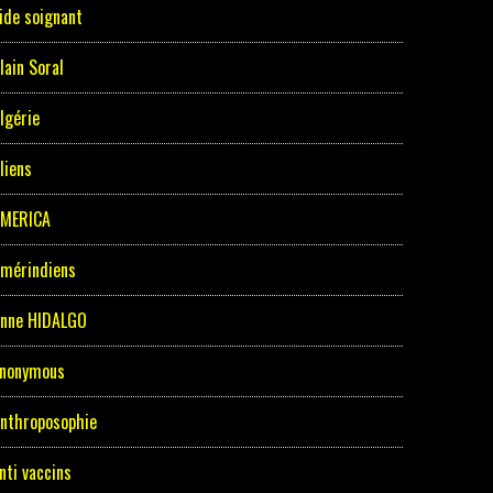
ide soignant
lain Soral
lgérie
liens
MERICA
mérindiens
nne HIDALGO
nonymous
nthroposophie
nti vaccins