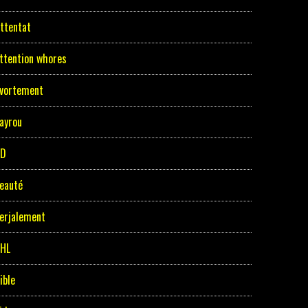
ttentat
ttention whores
vortement
ayrou
BD
eauté
erjalement
HL
ible