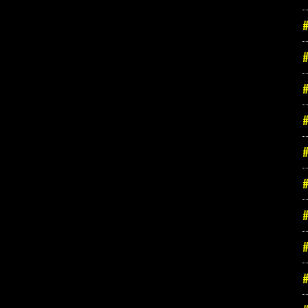
#
#
#
#
#
#
#
#
#