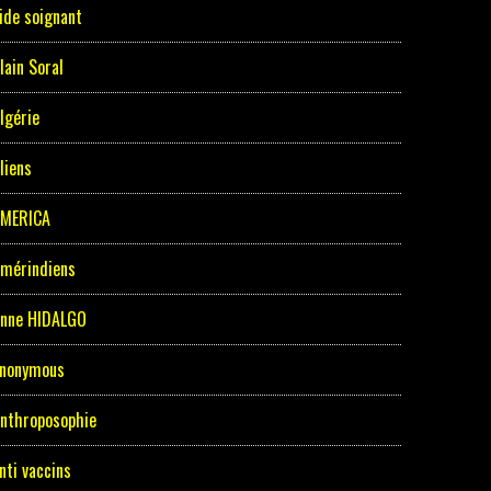
ide soignant
lain Soral
lgérie
liens
MERICA
mérindiens
nne HIDALGO
nonymous
nthroposophie
nti vaccins