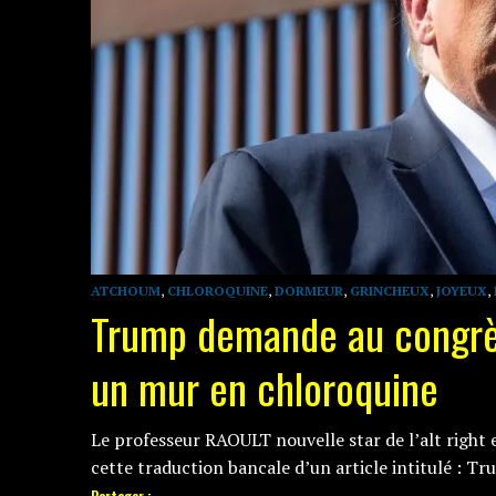
ATCHOUM
,
CHLOROQUINE
,
DORMEUR
,
GRINCHEUX
,
JOYEUX
,
Trump demande au congrès
un mur en chloroquine
Le professeur RAOULT nouvelle star de l’alt right et
cette traduction bancale d’un article intitulé : Tr
Partager :