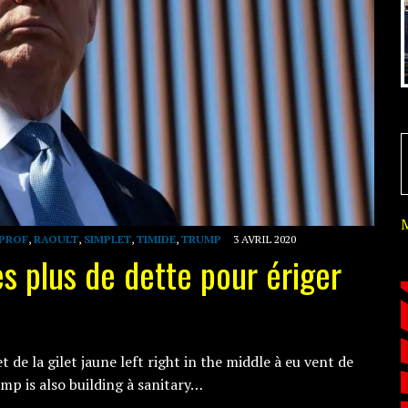
PROF
,
RAOULT
,
SIMPLET
,
TIMIDE
,
TRUMP
3 AVRIL 2020
 plus de dette pour ériger
 de la gilet jaune left right in the middle à eu vent de
ump is also building à sanitary…