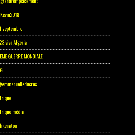
grandremplacement
Kevin2018
1 septembre
23 viva Algeria
EME GUERRE MONDIALE
5G
emmanuelleducros
frique
frique média
hkenaton