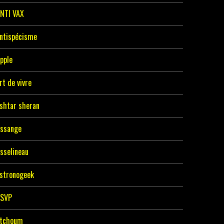
NTI VAX
ntispécisme
pple
rt de vivre
shtar sheran
ssange
sselineau
stronogeek
ASVP
tchoum