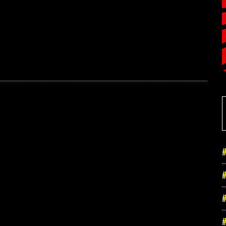
#
#
#
#