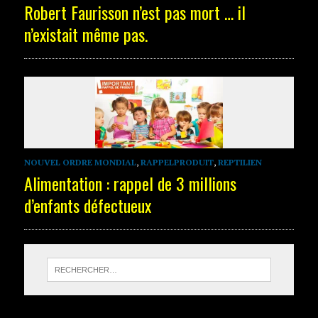
Robert Faurisson n’est pas mort … il
n’existait même pas.
NOUVEL ORDRE MONDIAL
,
RAPPELPRODUIT
,
REPTILIEN
Alimentation : rappel de 3 millions
d’enfants défectueux