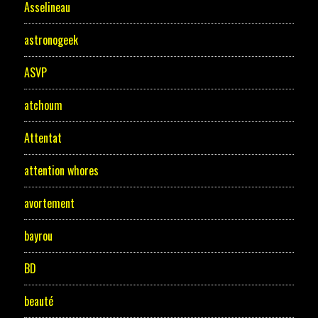
Asselineau
astronogeek
ASVP
atchoum
Attentat
attention whores
avortement
bayrou
BD
beauté