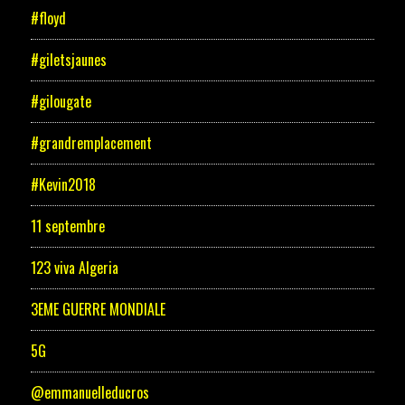
#floyd
#giletsjaunes
#gilougate
#grandremplacement
#Kevin2018
11 septembre
123 viva Algeria
3EME GUERRE MONDIALE
5G
@emmanuelleducros