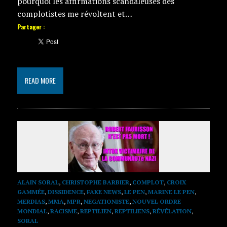
pourquoi les affirmations scandaleuses des
complotistes me révoltent et…
Partager :
READ MORE
ALAIN SORAL
,
CHRISTOPHE BARBIER
,
COMPLOT
,
CROIX
GAMMÉE
,
DISSIDENCE
,
FAKE NEWS
,
LE PEN
,
MARINE LE PEN
,
MERDIAS
,
MMA
,
MPR
,
NEGATIONISTE
,
NOUVEL ORDRE
MONDIAL
,
RACISME
,
REPTILIEN
,
REPTILIENS
,
RÉVÉLATION
,
SORAL