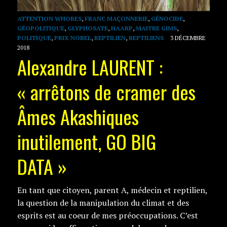
ATTENTION WHORES
,
FRANC MAÇONNERIE
,
GÉNOCIDE
,
GÉOPOLITIQUE
,
GLYPHOSATE
,
HAARP
,
MAITRE GIMS
,
POLITIQUE
,
PRIX NOBEL
,
REPTILIEN
,
REPTILIENS
3 DÉCEMBRE
2018
Alexandre LAURENT :
« arrêtons de cramer des
Âmes Akashiques
inutilement, GO BIG
DATA »
En tant que citoyen, parent A, médecin et reptilien,
la question de la manipulation du climat et des
esprits est au coeur de mes préoccupations. C’est