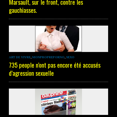
Marsault, sur le front, contre les
gauchiasses.
ART DE VIVRE
,
MONPROPREPORNO
,
SEXO
735 people n’ont pas encore été accusés
d’agression sexuelle