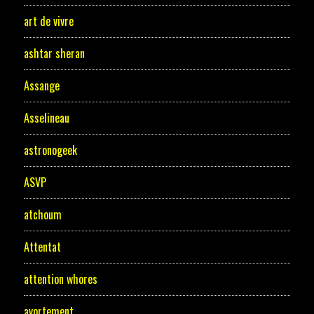
art de vivre
ashtar sheran
Assange
Asselineau
astronogeek
ASVP
atchoum
Attentat
attention whores
avortement