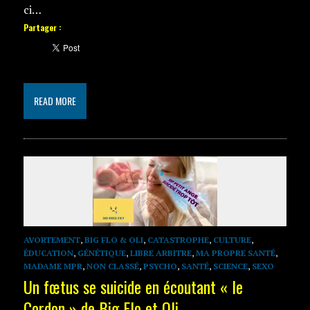
ci…
Partager :
READ MORE
AVORTEMENT
,
BIG FLO & OLI
,
CATASTROPHE
,
CULTURE
,
ÉDUCATION
,
GÉNÉTIQUE
,
LIBRE ARBITRE
,
MA PROPRE SANTÉ
,
MADAME MPR
,
NON CLASSÉ
,
PSYCHO
,
SANTÉ
,
SCIENCE
,
SEXO
Un fœtus se suicide en écoutant « le
Cordon » de Big Flo et Oli