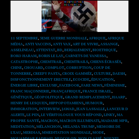
11 SEPTEMBRE
,
3EME GUERRE MONDIALE
,
AFRIQUE
,
AFRIQUE
MÉDIA
,
ANTI VACCINS
,
ANTI VAX
,
ART DE VIVRE
,
ASSANGE
,
ASSELINEAU
,
ATTENTAT
,
BD
,
BERJALEMENT
,
BIOETHIQUE
,
BOKO HARAM
,
BORIS LE LAY
,
CARNETS DE VANESSA
,
CATASTROPHE
,
CHEMTRAIL
,
CHEMTRAILS
,
CHIENS ÉCRASÉS
,
CHINE
,
CHOUARD
,
COMPLOT
,
CORRUPTION
,
COUP DE
TONNERRE
,
CREEPY PASTA
,
CROIX GAMMÉE
,
CULTURE
,
DAESH
,
DISFONCTIONNEMENT ERECTILE
,
ECOCIDE
,
ÉDUCATION
,
ÉNERGIE LIBRE
,
EXCLUSIF
,
FACEBOOK
,
FAKE NEWS
,
FÉMINISME
,
FRANC MAÇONNERIE
,
FRANÇAFRIQUE
,
FRANCE ISRAEL
,
GÉNÉTIQUE
,
GÉOPOLITIQUE
,
GRAND REMPLACEMENT
,
HAARP
,
HENRY DE LESQUEN
,
HIPPOPOTAMIENS
,
HUMOUR
,
IMMIGRATION
,
INTERVIEW
,
JAWAD
,
JEAN LASSALLE
,
LANCEUR D
ALERTE
,
LE PEN
,
LE VÉRITOLOGUE VOUS RÉPOND
,
LINKY
,
MA
PROPRE SANTÉ
,
MACRON
,
MACRON ILLUMINATI
,
MADAME MPR
,
MEDITATION
,
MÉLANCHON
,
MELANIA TRUMP
,
MEMOIRE DE
L'EAU
,
MERDIAS
,
MMEDITATION MONDIALE
,
MODE
,
MOUAMMAR KADHAFI
,
NEOCOLON
,
NON CLASSÉ
,
NOUVEL