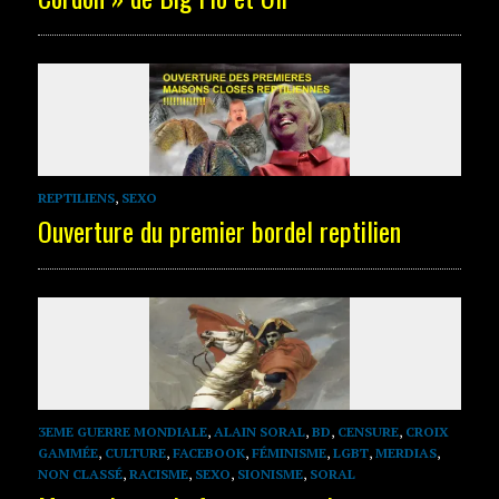
REPTILIENS
,
SEXO
Ouverture du premier bordel reptilien
3EME GUERRE MONDIALE
,
ALAIN SORAL
,
BD
,
CENSURE
,
CROIX
GAMMÉE
,
CULTURE
,
FACEBOOK
,
FÉMINISME
,
LGBT
,
MERDIAS
,
NON CLASSÉ
,
RACISME
,
SEXO
,
SIONISME
,
SORAL