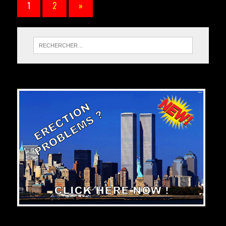
1
2
»