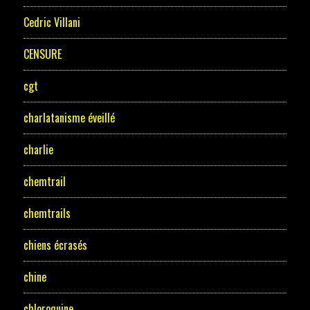
Cedric Villani
CENSURE
cgt
charlatanisme éveillé
charlie
chemtrail
chemtrails
chiens écrasés
chine
chloroquine