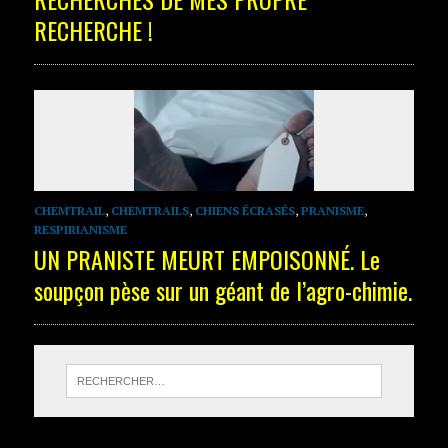
RECHERCHE !
CHEMTRAIL
,
CHEMTRAILS
,
CHIENS ÉCRASÉS
,
PRANISME
,
RESPIRIANISME
UN PRANISTE MEURT EMPOISONNÉ. Le
soupçon pèse sur un géant de l’agro-chimie.