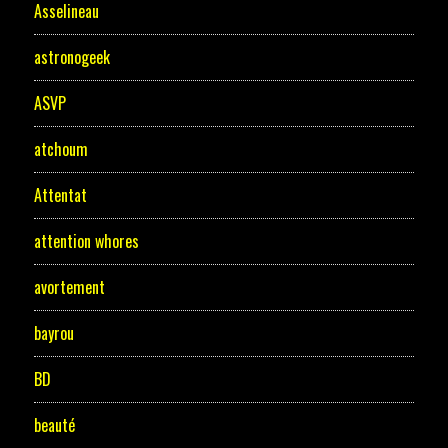
Asselineau
astronogeek
ASVP
atchoum
Attentat
attention whores
avortement
bayrou
BD
beauté