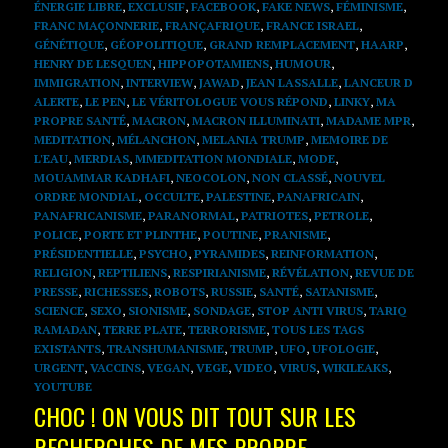
ÉNERGIE LIBRE
,
EXCLUSIF
,
FACEBOOK
,
FAKE NEWS
,
FÉMINISME
,
FRANC MAÇONNERIE
,
FRANÇAFRIQUE
,
FRANCE ISRAEL
,
GÉNÉTIQUE
,
GÉOPOLITIQUE
,
GRAND REMPLACEMENT
,
HAARP
,
HENRY DE LESQUEN
,
HIPPOPOTAMIENS
,
HUMOUR
,
IMMIGRATION
,
INTERVIEW
,
JAWAD
,
JEAN LASSALLE
,
LANCEUR D
ALERTE
,
LE PEN
,
LE VÉRITOLOGUE VOUS RÉPOND
,
LINKY
,
MA
PROPRE SANTÉ
,
MACRON
,
MACRON ILLUMINATI
,
MADAME MPR
,
MEDITATION
,
MÉLANCHON
,
MELANIA TRUMP
,
MEMOIRE DE
L'EAU
,
MERDIAS
,
MMEDITATION MONDIALE
,
MODE
,
MOUAMMAR KADHAFI
,
NEOCOLON
,
NON CLASSÉ
,
NOUVEL
ORDRE MONDIAL
,
OCCULTE
,
PALESTINE
,
PANAFRICAIN
,
PANAFRICANISME
,
PARANORMAL
,
PATRIOTES
,
PETROLE
,
POLICE
,
PORTE ET PLINTHE
,
POUTINE
,
PRANISME
,
PRÉSIDENTIELLE
,
PSYCHO
,
PYRAMIDES
,
REINFORMATION
,
RELIGION
,
REPTILIENS
,
RESPIRIANISME
,
RÉVÉLATION
,
REVUE DE
PRESSE
,
RICHESSES
,
ROBOTS
,
RUSSIE
,
SANTÉ
,
SATANISME
,
SCIENCE
,
SEXO
,
SIONISME
,
SONDAGE
,
STOP ANTI VIRUS
,
TARIQ
RAMADAN
,
TERRE PLATE
,
TERRORISME
,
TOUS LES TAGS
EXISTANTS
,
TRANSHUMANISME
,
TRUMP
,
UFO
,
UFOLOGIE
,
URGENT
,
VACCINS
,
VEGAN
,
VEGE
,
VIDEO
,
VIRUS
,
WIKILEAKS
,
YOUTUBE
CHOC ! ON VOUS DIT TOUT SUR LES
RECHERCHES DE MES PROPRE