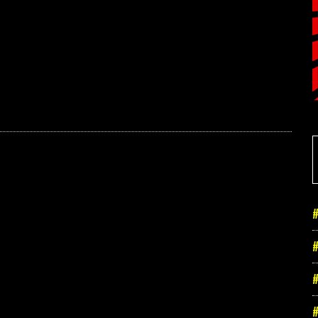
#
#
#
#