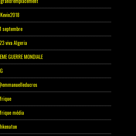
grandremplacement
Kevin2018
1 septembre
23 viva Algeria
EME GUERRE MONDIALE
5G
emmanuelleducros
frique
frique média
hkenaton