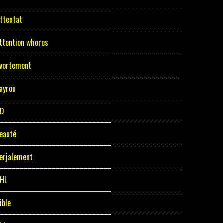
ttentat
ttention whores
vortement
ayrou
BD
eauté
erjalement
HL
ible