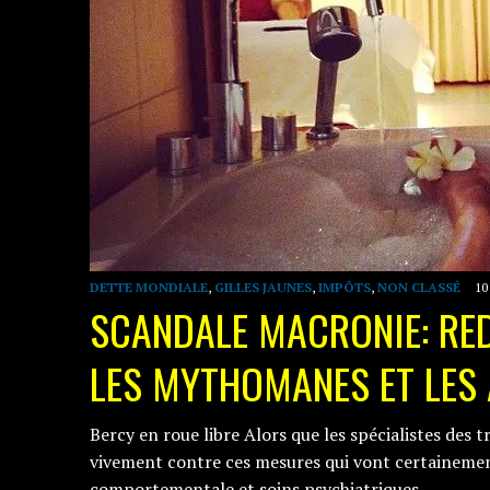
DETTE MONDIALE
,
GILLES JAUNES
,
IMPÔTS
,
NON CLASSÉ
10
SCANDALE MACRONIE: RE
LES MYTHOMANES ET LES
Bercy en roue libre Alors que les spécialistes de
vivement contre ces mesures qui vont certainemen
comportementale et soins psychiatriques…