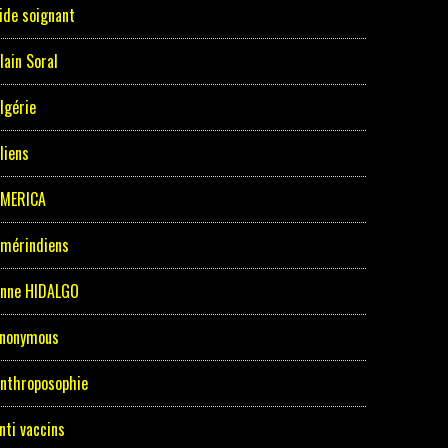
ide soignant
lain Soral
lgérie
liens
MERICA
mérindiens
nne HIDALGO
nonymous
nthroposophie
nti vaccins