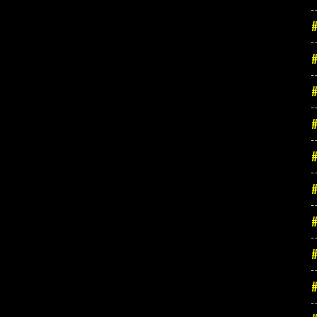
#
#
#
#
#
#
#
#
#