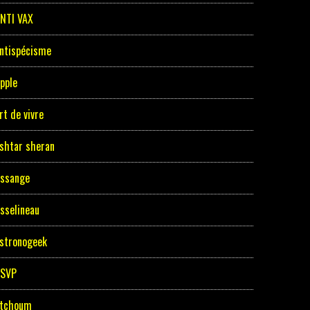
NTI VAX
ntispécisme
pple
rt de vivre
shtar sheran
ssange
sselineau
stronogeek
ASVP
tchoum