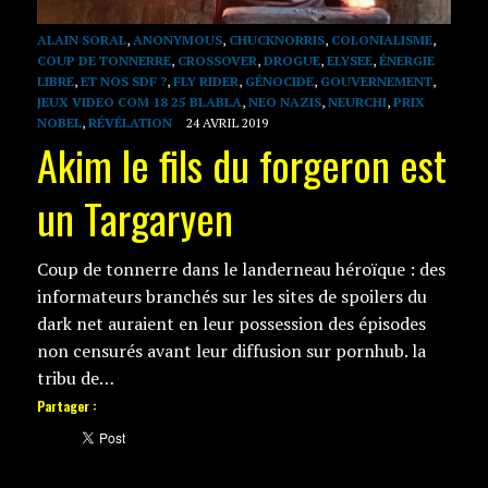
ALAIN SORAL
,
ANONYMOUS
,
CHUCKNORRIS
,
COLONIALISME
,
COUP DE TONNERRE
,
CROSSOVER
,
DROGUE
,
ELYSEE
,
ÉNERGIE
LIBRE
,
ET NOS SDF ?
,
FLY RIDER
,
GÉNOCIDE
,
GOUVERNEMENT
,
JEUX VIDEO COM 18 25 BLABLA
,
NEO NAZIS
,
NEURCHI
,
PRIX
NOBEL
,
RÉVÉLATION
24 AVRIL 2019
Akim le fils du forgeron est
un Targaryen
Coup de tonnerre dans le landerneau héroïque : des
informateurs branchés sur les sites de spoilers du
dark net auraient en leur possession des épisodes
non censurés avant leur diffusion sur pornhub. la
tribu de…
Partager :