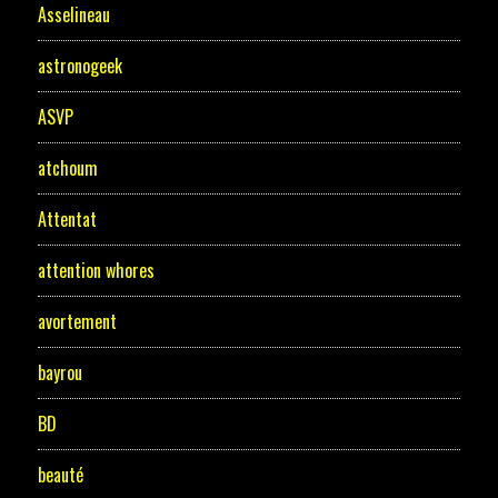
Asselineau
astronogeek
ASVP
atchoum
Attentat
attention whores
avortement
bayrou
BD
beauté