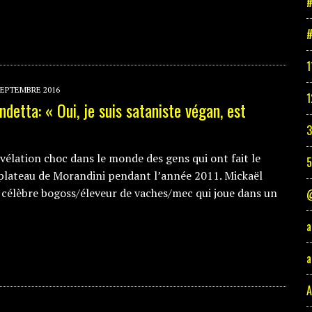
#
#
1
SEPTEMBRE 2016
1
detta: « Oui, je suis sataniste végan, est
3
évélation choc dans le monde des gens qui ont fait le
 plateau de Morandini pendant l’année 2011. Mickaël
 célèbre bogoss/éleveur de vaches/mec qui joue dans un
@
a
a
A