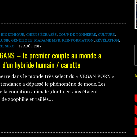
,
BIOETHIQUE
,
CHIENS ÉCRASÉS
,
COUP DE TONNERRE
,
CULTURE
,
LUSIF
,
GÉNÉTIQUE
,
MADAME MPR
,
REINFORMATION
,
RÉVÉLATION
,
CE
,
SEXO
19 AOÛT 2017
GANS – le premier couple au monde a
 d’un hybride humain / carotte
erre dans le monde très select du « VEGAN PORN »
a tendance a dépassé le phénomène de mode. Les
 la condition animale ,dont certains étaient
de zoophilie et raillés…