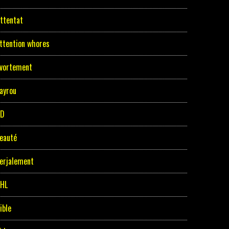
ttentat
ttention whores
vortement
ayrou
BD
eauté
erjalement
HL
ible