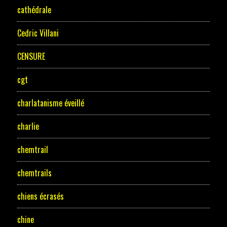
cathédrale
Cedric Villani
CENSURE
cgt
charlatanisme éveillé
charlie
chemtrail
chemtrails
chiens écrasés
chine