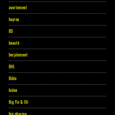
avortement
bayrou
BD
beauté
berjalement
BHL
Bible
biden
Big Flo & Oli
big pharma