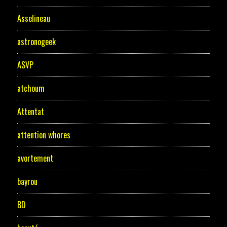
Asselineau
astronogeek
ASVP
atchoum
Attentat
attention whores
avortement
bayrou
BD