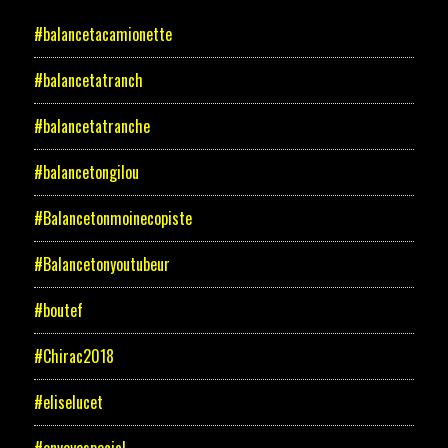
#balancetacamionette
#balancetatranch
#balancetatranche
#balancetongilou
#Balancetonmoinecopiste
#Balancetonyoutubeur
#boutef
#Chirac2018
#eliselucet
#envoyespecial