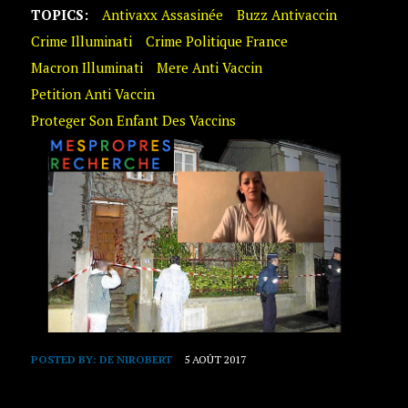
TOPICS:
Antivaxx Assasinée
Buzz Antivaccin
Crime Illuminati
Crime Politique France
Macron Illuminati
Mere Anti Vaccin
Petition Anti Vaccin
Proteger Son Enfant Des Vaccins
POSTED BY:
DE NIROBERT
5 AOÛT 2017