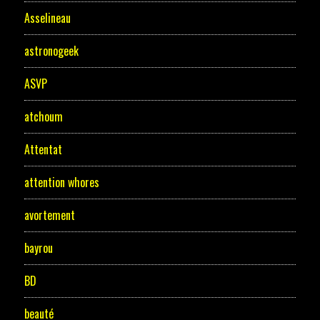
Asselineau
astronogeek
ASVP
atchoum
Attentat
attention whores
avortement
bayrou
BD
beauté