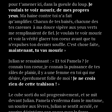
pour t’amener ici, dans la gueule du loup.
Je
voulais te voir mourir, de mes propres
yeux
. Ma haine contre toi n’a fait
qu’amplifier. Chacun de tes baisés, chacune des
tes caresses à ma douce vipère aux yeux verts
me remplissaient de fiel. Je voulais te voir mourir
et voir la vérité glacer ton coeur avant que tu
n’expulses ton dernier souffle. C’est chose faite,
maintenant, tu vas mourir
»
Julian se ressaisissant : « Et toi Pamela ? Je
connais ton coeur, je connais la puissance de tes
râles de plaisir, il y a une femme en toi qui me
désire, éperdument folle de moi !
Je ne crois
rien de cette trahison !
»
Le cube sorti du sol progressivement, et se mit
devant Julian. Pamela s’enferma dans le mutisme,
un sourire aux lèvres, Julian se sentit acculé, ce
sourire désintégra son coeur avec la force