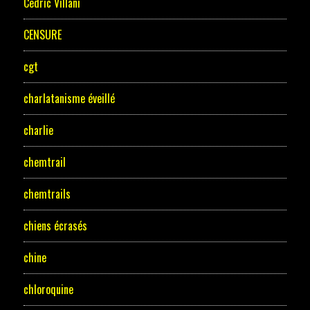
Cedric Villani
CENSURE
cgt
charlatanisme éveillé
charlie
chemtrail
chemtrails
chiens écrasés
chine
chloroquine