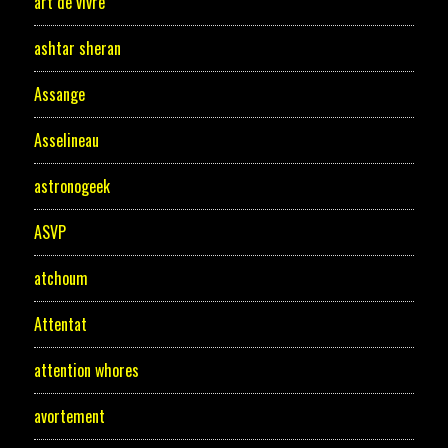
art de vivre
ashtar sheran
Assange
Asselineau
astronogeek
ASVP
atchoum
Attentat
attention whores
avortement