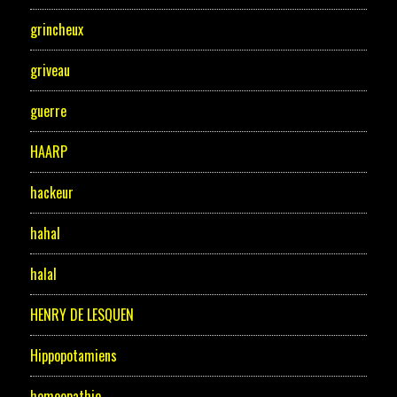
grincheux
griveau
guerre
HAARP
hackeur
hahal
halal
HENRY DE LESQUEN
Hippopotamiens
homeopathie