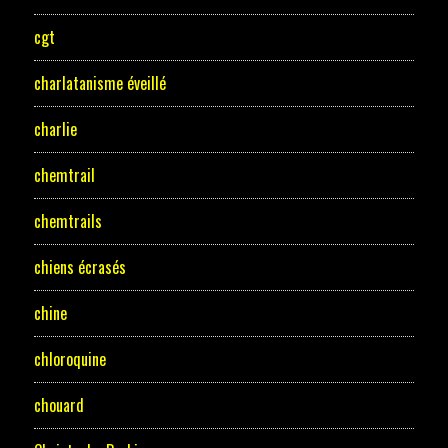
cgt
charlatanisme éveillé
charlie
chemtrail
chemtrails
chiens écrasés
chine
chloroquine
chouard