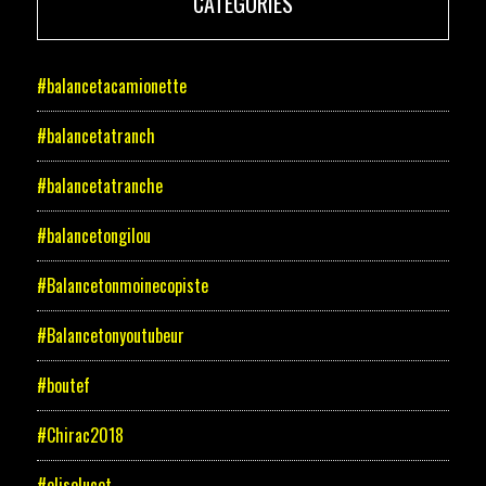
CATÉGORIES
#balancetacamionette
#balancetatranch
#balancetatranche
#balancetongilou
#Balancetonmoinecopiste
#Balancetonyoutubeur
#boutef
#Chirac2018
#eliselucet