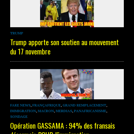
TRUMP
Trump apporte son soutien au mouvement
du 17 novembre
FAKE NEWS
,
FRANÇAFRIQUE
,
GRAND REMPLACEMENT
,
IMMIGRATION
,
MACRON
,
MERDIAS
,
PANAFRICANISME
,
SONDAGE
Opération GASSAMA : 94% des fransais