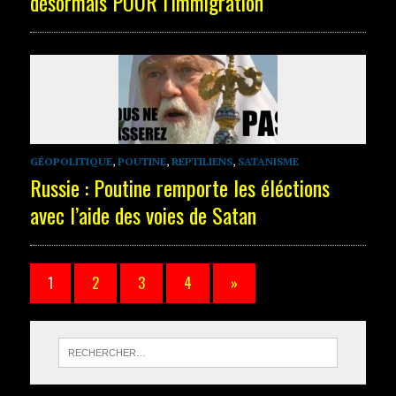
désormais POUR l’immigration
GÉOPOLITIQUE
,
POUTINE
,
REPTILIENS
,
SATANISME
Russie : Poutine remporte les éléctions
avec l’aide des voies de Satan
1
2
3
4
»