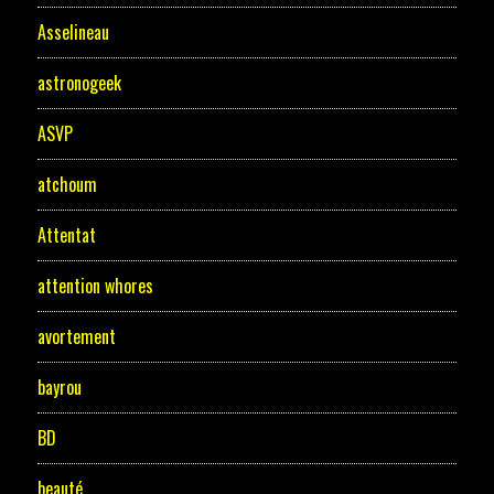
Asselineau
astronogeek
ASVP
atchoum
Attentat
attention whores
avortement
bayrou
BD
beauté