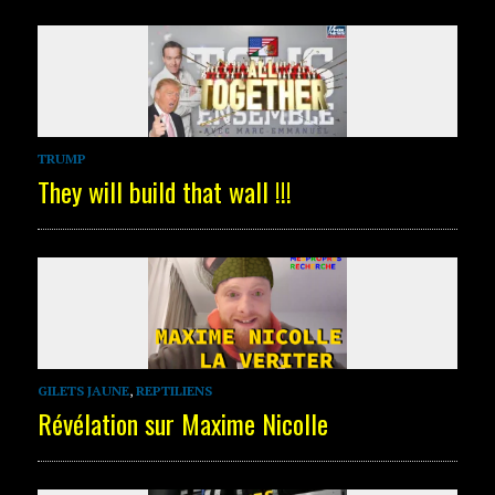
TRUMP
They will build that wall !!!
GILETS JAUNE
,
REPTILIENS
Révélation sur Maxime Nicolle