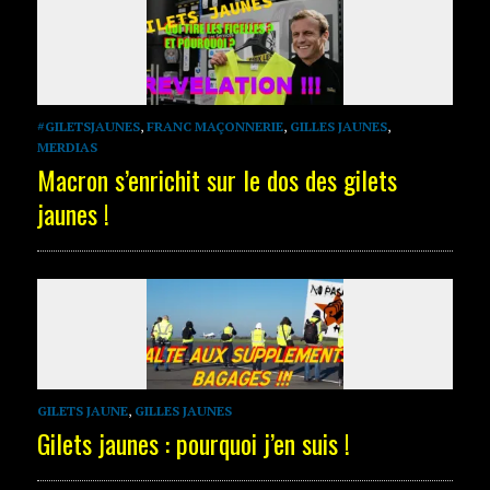
#GILETSJAUNES
,
FRANC MAÇONNERIE
,
GILLES JAUNES
,
MERDIAS
Macron s’enrichit sur le dos des gilets
jaunes !
GILETS JAUNE
,
GILLES JAUNES
Gilets jaunes : pourquoi j’en suis !