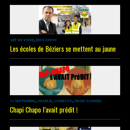
ART DE VIVRE
,
ÉDUCATION
Les écoles de Béziers se mettent au jaune
11 SEPTEMBRE
,
CHARLIE
,
COMPLOT
,
CROIX GAMMÉE
Chapi Chapo l’avait prédit !