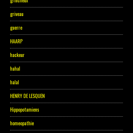
grincheux
griveau
guerre
HAARP
hackeur
hahal
halal
HENRY DE LESQUEN
Hippopotamiens
homeopathie