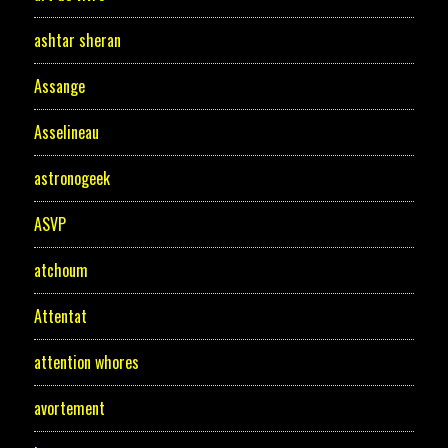
ashtar sheran
Assange
Asselineau
astronogeek
ASVP
atchoum
Attentat
attention whores
avortement