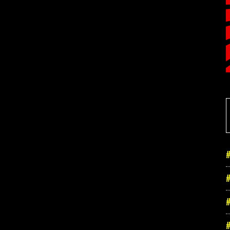
#
#
#
#