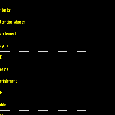
ttentat
ttention whores
vortement
ayrou
BD
eauté
erjalement
HL
ible