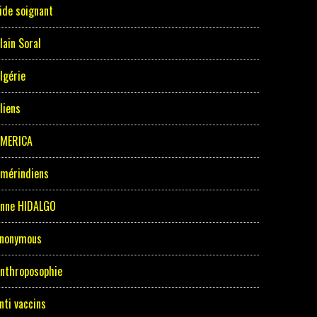
ide soignant
lain Soral
lgérie
liens
MERICA
mérindiens
nne HIDALGO
nonymous
nthroposophie
nti vaccins