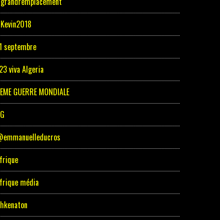
grandremplacement
Kevin2018
1 septembre
23 viva Algeria
EME GUERRE MONDIALE
5G
emmanuelleducros
frique
frique média
hkenaton