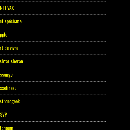
NTI VAX
ntispécisme
pple
rt de vivre
shtar sheran
ssange
sselineau
stronogeek
ASVP
tchoum