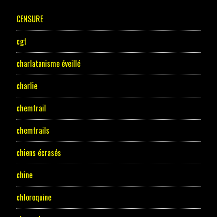
CENSURE
cgt
charlatanisme éveillé
charlie
chemtrail
chemtrails
chiens écrasés
chine
chloroquine