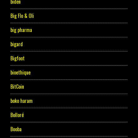
biden
Big Flo & Oli
big pharma
bigard
Bigfoot
bioethique
BitCoin
boko haram
Bolloré
Booba