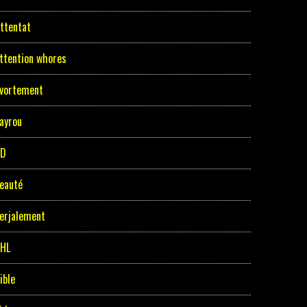
ttentat
ttention whores
vortement
ayrou
BD
eauté
erjalement
HL
ible