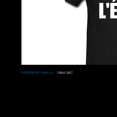
POSTED BY:
VAN.S.A
5 MAI 2017