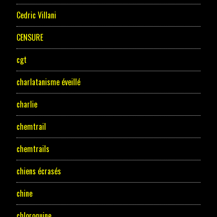
Cedric Villani
CENSURE
cgt
charlatanisme éveillé
charlie
chemtrail
chemtrails
chiens écrasés
chine
chloroquine