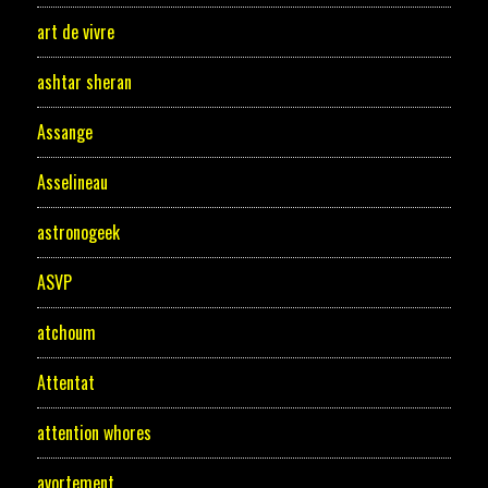
art de vivre
ashtar sheran
Assange
Asselineau
astronogeek
ASVP
atchoum
Attentat
attention whores
avortement