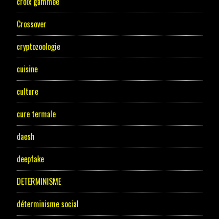
croix gammée
Crossover
cryptozoologie
cuisine
culture
cure termale
daesh
deepfake
DETERMINISME
déterminisme social