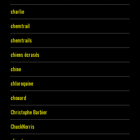
charlie
chemtrail
chemtrails
chiens écrasés
chine
chloroquine
chouard
Christophe Barbier
ChuckNorris