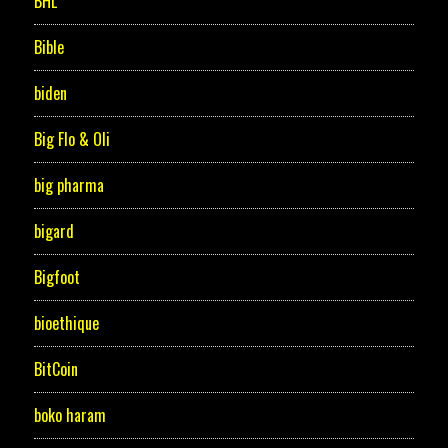
BHL
Bible
biden
Big Flo & Oli
big pharma
bigard
Bigfoot
bioethique
BitCoin
boko haram