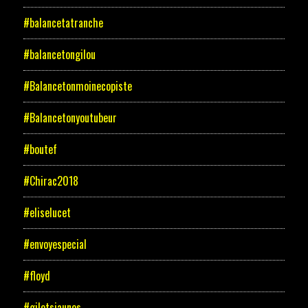
#balancetatranche
#balancetongilou
#Balancetonmoinecopiste
#Balancetonyoutubeur
#boutef
#Chirac2018
#eliselucet
#envoyespecial
#floyd
#giletsjaunes