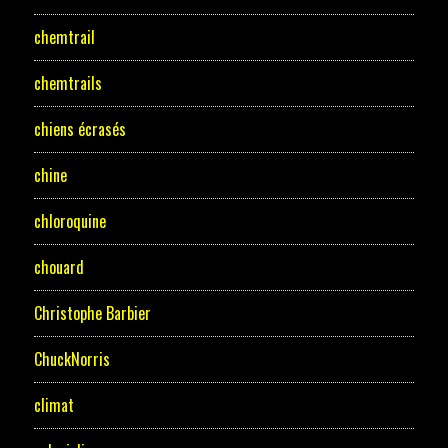
chemtrail
chemtrails
chiens écrasés
chine
chloroquine
chouard
Christophe Barbier
ChuckNorris
climat