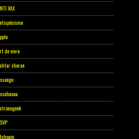
NTI VAX
ntispécisme
pple
rt de vivre
shtar sheran
ssange
sselineau
stronogeek
ASVP
tchoum