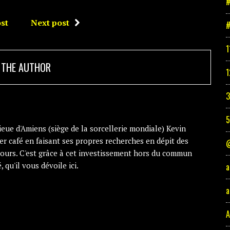
#
st
Next post
#
1
 THE AUTHOR
1
3
eue d'Amiens (siège de la sorcellerie mondiale) Kevin
er café en faisant ses propres recherches en dépit des
@
cours. C'est grâce à cet investissement hors du commun
, qu'il vous dévoile ici.
a
a
A