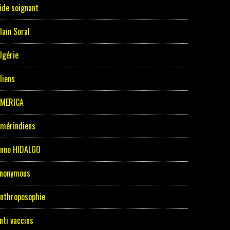
ide soignant
lain Soral
lgérie
liens
MERICA
mérindiens
nne HIDALGO
nonymous
nthroposophie
nti vaccins