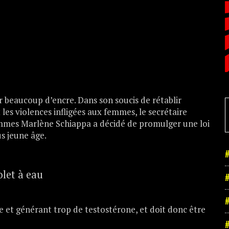
r beaucoup d’encre. Dans son soucis de rétablir
es violences infligées aux femmes, le secrétaire
ommes Marlène Schiappa a décidé de promulger une loi
us jeune âge.
#
olet à eau
#
#
ile et générant trop de testostérone, et doit donc être
#