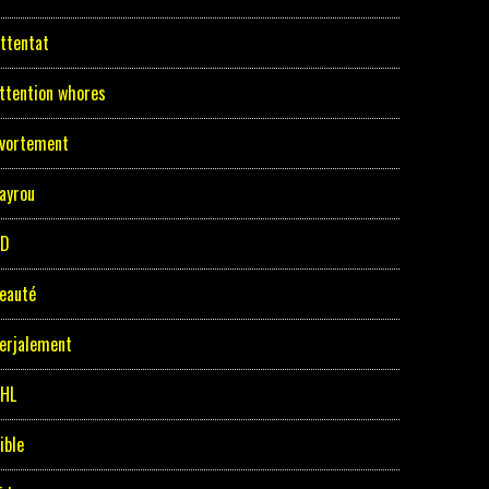
ttentat
ttention whores
vortement
ayrou
BD
eauté
erjalement
HL
ible