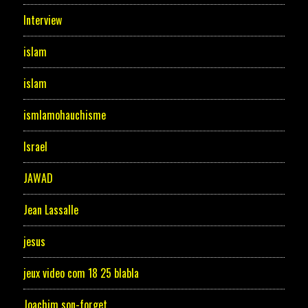
Interview
islam
islam
ismlamohauchisme
Israel
JAWAD
Jean Lassalle
jesus
jeux video com 18 25 blabla
Joachim son-forget