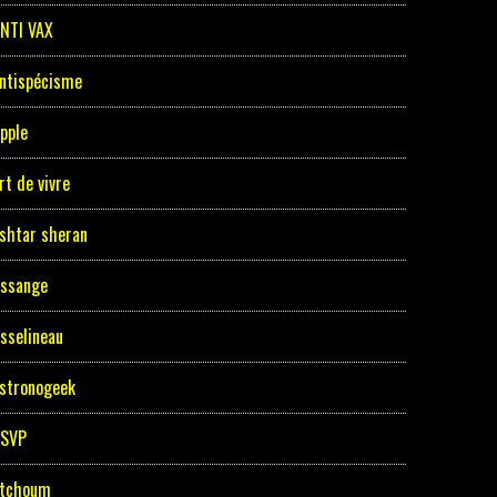
NTI VAX
ntispécisme
pple
rt de vivre
shtar sheran
ssange
sselineau
stronogeek
ASVP
tchoum