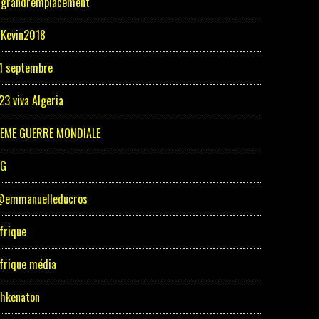
grandremplacement
Kevin2018
1 septembre
23 viva Algeria
EME GUERRE MONDIALE
5G
emmanuelleducros
frique
frique média
hkenaton