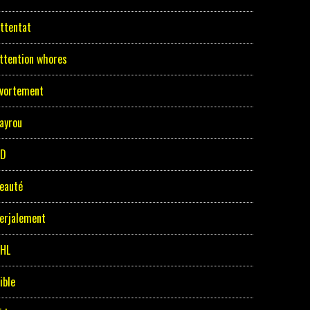
ttentat
ttention whores
vortement
ayrou
BD
eauté
erjalement
HL
ible