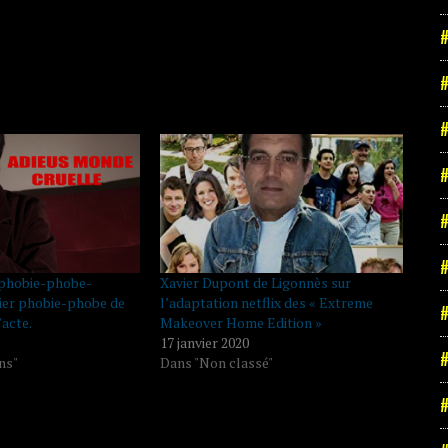
#
#
#
#
#
#
 phobie-phobe-
Xavier Dupont de Ligonnès sur
ier phobie-phobe de
l’adaptation netflix des « Extreme
#
’acte.
Makeover Home Edition »
17 janvier 2020
#
ns"
Dans "Non classé"
#