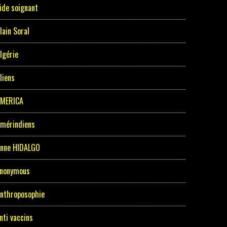
ide soignant
lain Soral
lgérie
liens
MERICA
mérindiens
nne HIDALGO
nonymous
nthroposophie
nti vaccins