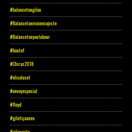
#balancetongilou
#Balancetonmoinecopiste
#Balancetonyoutubeur
#boutef
#Chirac2018
#eliselucet
#envoyespecial
#floyd
#giletsjaunes
#gilougate