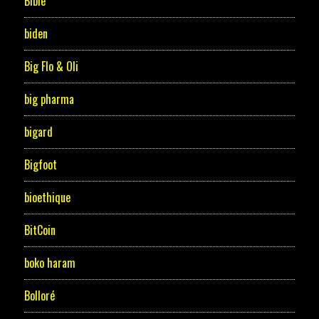
Bible
biden
Big Flo & Oli
big pharma
bigard
Bigfoot
bioethique
BitCoin
boko haram
Bolloré