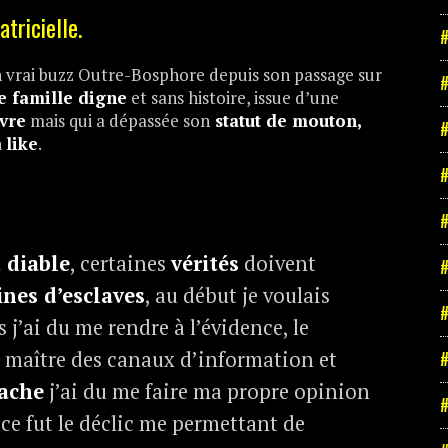
tricielle.
#
 vrai buzz Outre-Bosphore depuis son passage sur
#
e famille digne
et sans histoire, issue d’une
vre
mais qui a dépassée son
statut de mouton,
#
n
like
.
#
#
 diable
, certaines
vérités
doivent
#
ines d’esclaves
, au début je voulais
#
 j’ai du me rendre à l’évidence, le
 maître des canaux d’information et
#
sache
j’ai du me faire ma propre opinion
#
 ce fut le déclic me permettant de