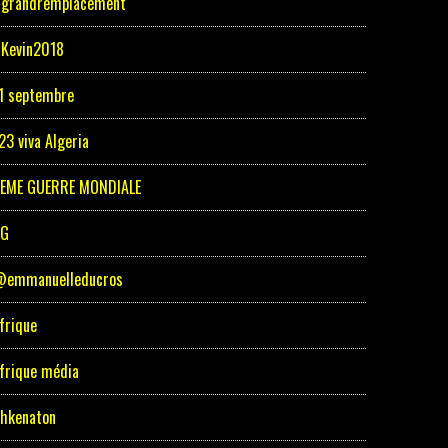
grandremplacement
Kevin2018
1 septembre
23 viva Algeria
EME GUERRE MONDIALE
5G
emmanuelleducros
frique
frique média
hkenaton