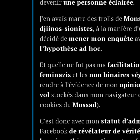
devenir
une personne éclairée
.
J’en avais marre des trolls de
Mons
djiinos-sionistes
, à la manière d
décidé de
mener mon enquête
av
l’hypothèse ad hoc.
Et quelle ne fut pas ma
facilitati
feminazis
et les
non binaires v
rendre à l’évidence de mon
opinio
vol
stockés dans mon navigateur
cookies du
Mossad
).
C’est donc avec mon
statut d’ad
Facebook
de révélateur de vérit