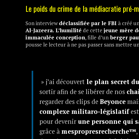
Le poids du crime de la médiacratie pré-ma
Son interview
déclassifiée par le FBI
à créé un
Al-Jazeera. L’humilité
de cette
jeune mère d
immaculée conception
, fille d’un
berger pau
pousse le lecteur à ne pas passer sans mettre u
» j’ai découvert
le plan secret du
sortir afin de se libérer de nos
cha
regarder des clips de
Beyonce
mais
complexe militaro-législatif
est
pour devenir
une personne qui 
grâce à
mespropresrecherche™
,