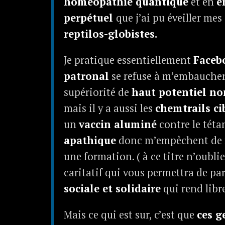
homéopathie quantique
et en
é
perpétuel
que j’ai pu éveiller me
reptilos-globistes.
Je pratique essentiellement
Faceb
patronal
se refuse à m’embaucher
supériorité de
haut potentiel no
mais il y a aussi les
chemtrails c
un
vaccin aluminé
contre le téta
apathique
donc m’empêchent de me 
une formation. ( à ce titre n’oubl
caritatif qui vous permettra de par
sociale et solidaire
qui rend libre
Mais ce qui est sur, c’est que
ces g