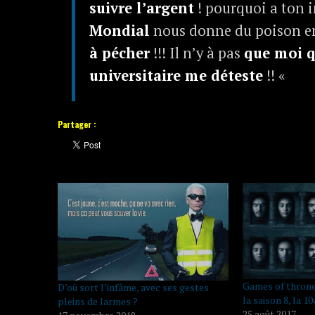
suivre l’argent
! pourquoi a ton 
Mondial
nous donne du poison 
à pécher
!!! Il n’y à pas
que moi q
universitaire me déteste
!! «
Partager :
Games of throne 
D’où sort l’infâme, avec ses gestes
la saison 8, la 
pleins de larmes ?
25 août 2017