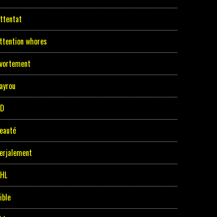
ttentat
ttention whores
vortement
ayrou
BD
eauté
erjalement
HL
ible