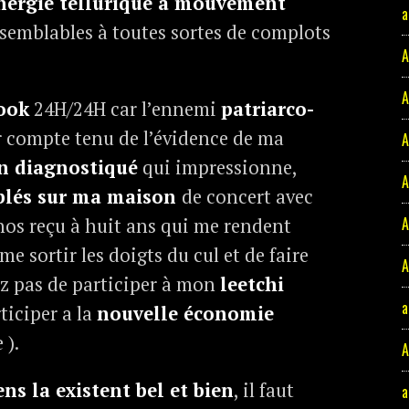
nergie tellurique à mouvement
a
s semblables à toutes sortes de complots
A
A
ook
24H/24H car l’ennemi
patriarco-
 compte tenu de l’évidence de ma
A
n diagnostiqué
qui impressionne,
A
iblés sur ma maison
de concert avec
A
nos reçu à huit ans qui me rendent
sortir les doigts du cul et de faire
A
iez pas de participer à mon
leetchi
a
ticiper a la
nouvelle économie
 ).
A
ens la existent bel et bien
, il faut
a