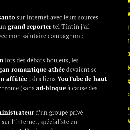
#
#
anto
sur internet avec leurs sources
’un
grand reporter
tel Tintin j’ai
1
ec mon salutaire compagnon ;
1
3
on
lors des débats houleux, les
égan romantique
athée
devaient se
n affûtée
; des liens
YouTube
de haut
@
 chrome (sans
ad-bloque
à cause des
a
a
ministrateur
d’un groupe privé
A
é
sur l’internet, spécialiste en