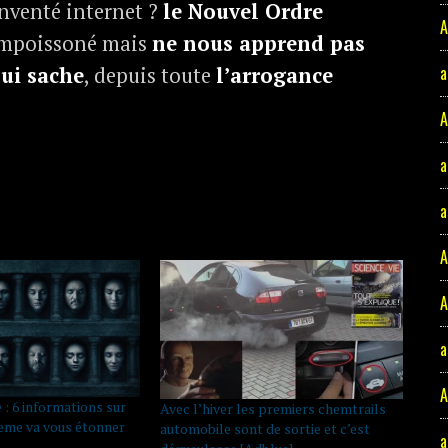
inventé internet ?
le Nouvel Ordre
A
empoissoné mais
ne nous apprend pas
a
ui sache
, depuis toute
l’arrogance
A
a
a
A
A
a
: 6 informations sur
Avec l’hiver les premiers chemtrails
10eme va vous étonner
automobile sont de sortie et c’est
a