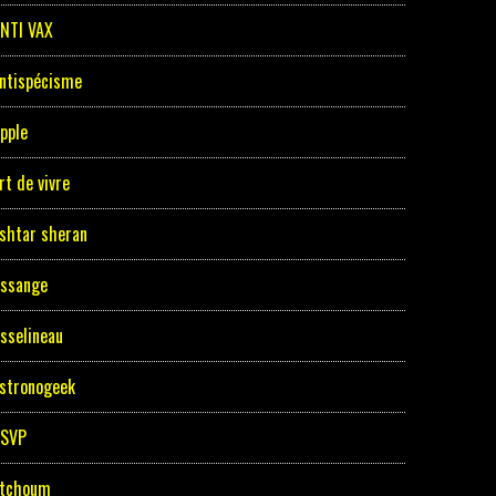
NTI VAX
ntispécisme
pple
rt de vivre
shtar sheran
ssange
sselineau
stronogeek
ASVP
tchoum