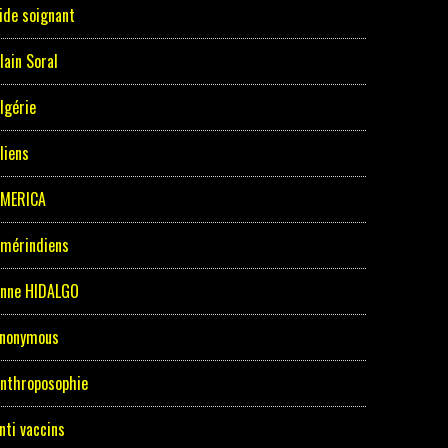
ide soignant
lain Soral
lgérie
liens
MERICA
mérindiens
nne HIDALGO
nonymous
nthroposophie
nti vaccins