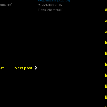
dégueulasse [Adblue]
onnerre"
27 octobre 2018
A
Dans "chemtrail"
a
a
b
b
st
Next post
b
B
B