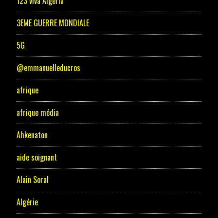
123 viva Algeria
3EME GUERRE MONDIALE
5G
@emmanuelleducros
afrique
afrique média
Ahkenaton
aide soignant
Alain Soral
Algérie