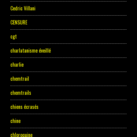
Cedric Villani
CENSURE
cgt
charlatanisme éveillé
charlie
chemtrail
chemtrails
chiens écrasés
chine
chloroquine