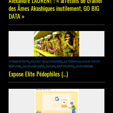
Alexandre LAURENT : « arrêtons de cramer
des Âmes Akashiques inutilement, GO BIG
DATA »
CORRUPTION
,
FRANC MAÇONNERIE
,
LE VÉRITOLOGUE VOUS
RÉPOND
,
MADAME MPR
,
MODE
,
REPTILIENS
,
SATANISME
Expose Elite Pédophiles (…)