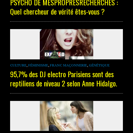
PSYCHO DE MESPROPRESRECHERCHES :
Quel chercheur de vérité êtes-vous ?
CULTURE
,
FÉMINISME
,
FRANC MAÇONNERIE
,
GÉNÉTIQUE
95,7% des DJ electro Parisiens sont des
reptiliens de niveau 2 selon Anne Hidalgo.