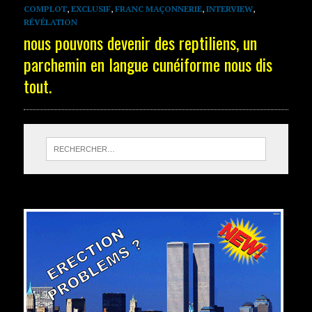
COMPLOT
,
EXCLUSIF
,
FRANC MAÇONNERIE
,
INTERVIEW
,
RÉVÉLATION
nous pouvons devenir des reptiliens, un
parchemin en langue cunéiforme nous dis
tout.