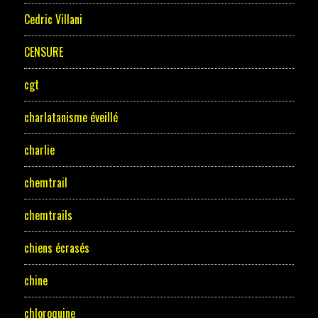
Cedric Villani
CENSURE
cgt
charlatanisme éveillé
charlie
chemtrail
chemtrails
chiens écrasés
chine
chloroquine