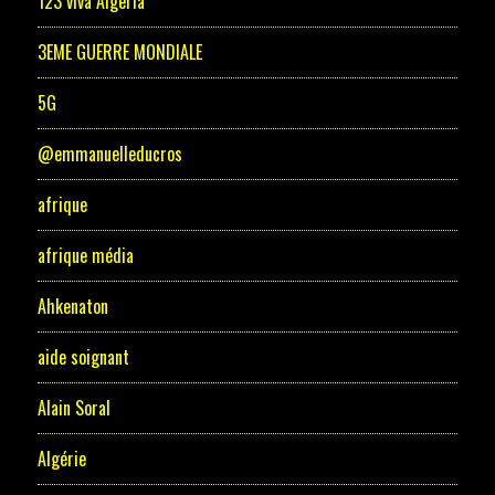
123 viva Algeria
3EME GUERRE MONDIALE
5G
@emmanuelleducros
afrique
afrique média
Ahkenaton
aide soignant
Alain Soral
Algérie