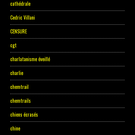
cathédrale
Cedric Villani
CENSURE
cgt
charlatanisme éveillé
charlie
chemtrail
chemtrails
chiens écrasés
chine