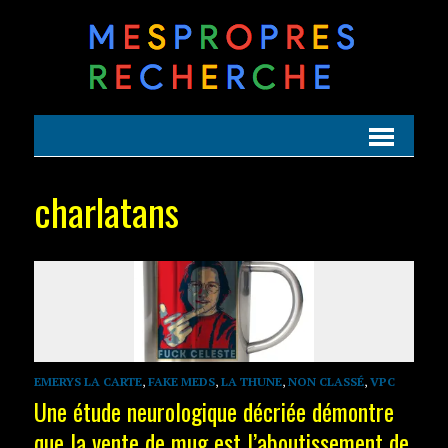
charlatans
EMERYS LA CARTE
,
FAKE MEDS
,
LA THUNE
,
NON CLASSÉ
,
VPC
Une étude neurologique décriée démontre
que la vente de mug est l’aboutissement de