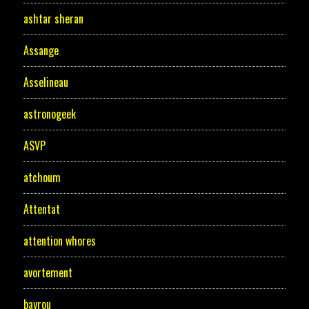
ashtar sheran
Assange
Asselineau
astronogeek
ASVP
atchoum
Attentat
attention whores
avortement
bayrou