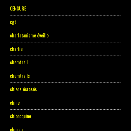
CENSURE
cgt
charlatanisme éveillé
charlie
chemtrail
chemtrails
chiens écrasés
chine
chloroquine
chouard