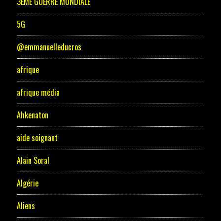
3EME GUERRE MONDIALE
5G
@emmanuelleducros
afrique
afrique média
Ahkenaton
aide soignant
Alain Soral
Algérie
Aliens