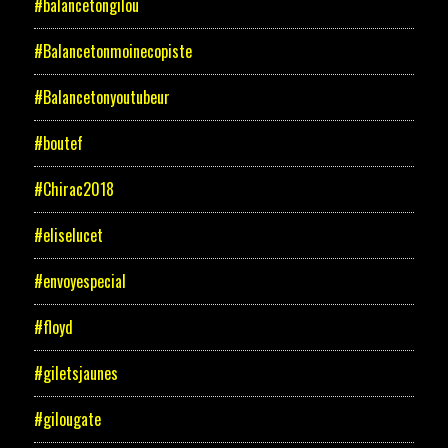
#balancetongilou
#Balancetonmoinecopiste
#Balancetonyoutubeur
#boutef
#Chirac2018
#eliselucet
#envoyespecial
#floyd
#giletsjaunes
#gilougate