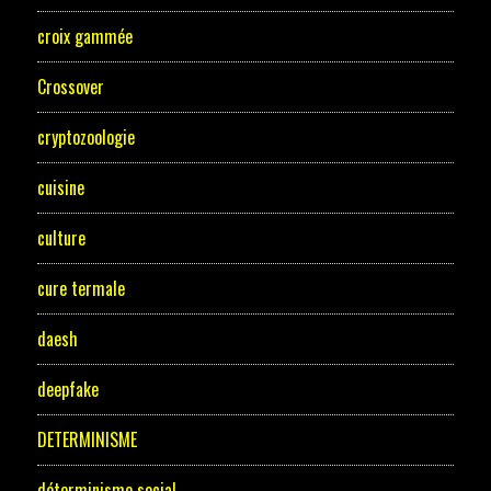
croix gammée
Crossover
cryptozoologie
cuisine
culture
cure termale
daesh
deepfake
DETERMINISME
déterminisme social