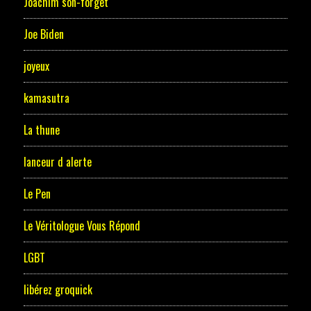
Joachim son-forget
Joe Biden
joyeux
kamasutra
La thune
lanceur d alerte
Le Pen
Le Véritologue Vous Répond
LGBT
libérez groquick