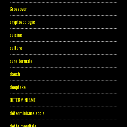
Crossover
cryptozoologie
cuisine
culture
cure termale
daesh
deepfake
DETERMINISME
déterminisme social
dette mondiale