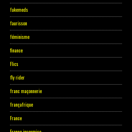
fakemeds
faurisson
féminisme
finance
Flics
fly rider
franc maçonnerie
françafrique
France
France insoumise