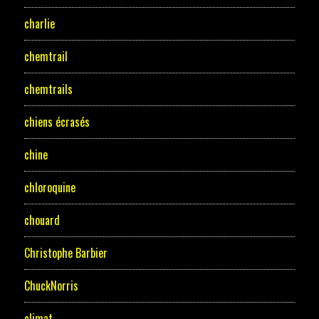
charlie
chemtrail
chemtrails
chiens écrasés
chine
chloroquine
chouard
Christophe Barbier
ChuckNorris
climat