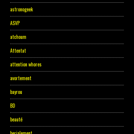
astronogeek
ASVP
atchoum
Attentat
attention whores
avortement
bayrou
BD
beauté
berjalement