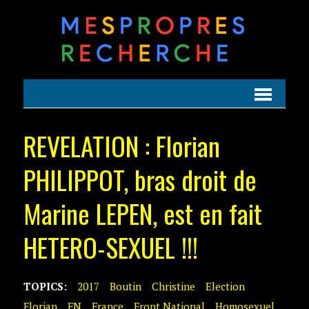
REVELATION : Florian
PHILIPPOT, bras droit de
Marine LEPEN, est en fait
HETERO-SEXUEL !!!
TOPICS:
2017
Boutin
Christine
Election
Florian
FN
France
Front National
Homosexuel