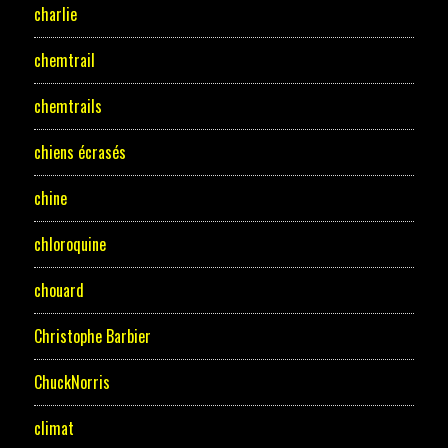
charlie
chemtrail
chemtrails
chiens écrasés
chine
chloroquine
chouard
Christophe Barbier
ChuckNorris
climat