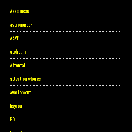
Asselineau
astronogeek
ASVP
atchoum
Attentat
attention whores
avortement
bayrou
BD