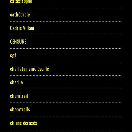
catastrophe
cathédrale
Cedric Villani
CENSURE
cgt
charlatanisme éveillé
charlie
chemtrail
chemtrails
chiens écrasés