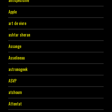
antispécisme
Apple
art de vivre
ashtar sheran
Assange
Asselineau
astronogeek
ASVP
atchoum
Attentat