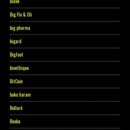
biden
Big Flo & Oli
big pharma
bigard
Bigfoot
bioethique
BitCoin
boko haram
Bolloré
Booba