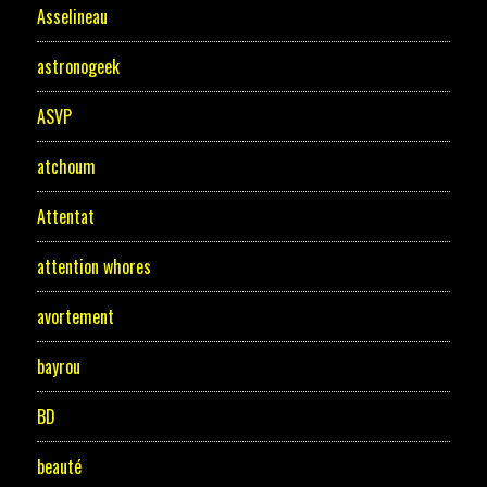
Asselineau
astronogeek
ASVP
atchoum
Attentat
attention whores
avortement
bayrou
BD
beauté