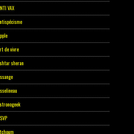
NTI VAX
ntispécisme
pple
rt de vivre
shtar sheran
ssange
sselineau
stronogeek
ASVP
tchoum