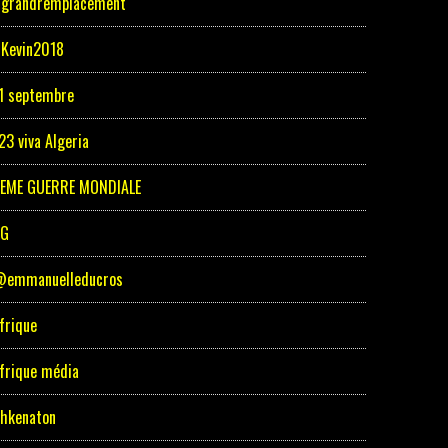
grandremplacement
Kevin2018
1 septembre
23 viva Algeria
EME GUERRE MONDIALE
5G
emmanuelleducros
frique
frique média
hkenaton