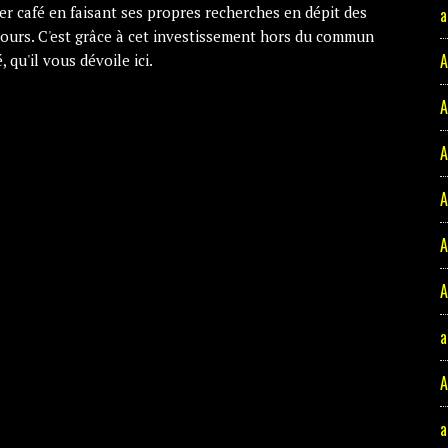
er café en faisant ses propres recherches en dépit des
a
cours. C'est grâce à cet investissement hors du commun
A
, qu'il vous dévoile ici.
A
A
A
A
A
a
A
a