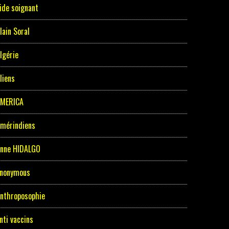
ide soignant
lain Soral
lgérie
liens
MERICA
mérindiens
nne HIDALGO
nonymous
nthroposophie
nti vaccins