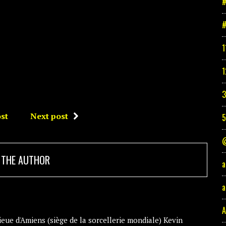
#
#
1
1
3
st
Next post
@
 THE AUTHOR
a
a
A
eue d'Amiens (siège de la sorcellerie mondiale) Kevin