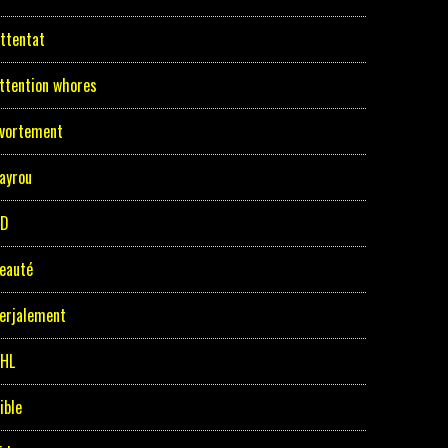
ttentat
ttention whores
vortement
ayrou
BD
eauté
erjalement
HL
ible