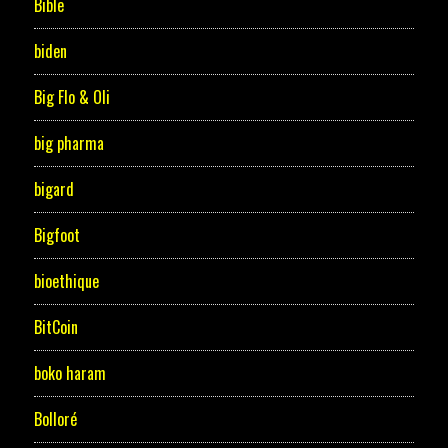
Bible
biden
Big Flo & Oli
big pharma
bigard
Bigfoot
bioethique
BitCoin
boko haram
Bolloré