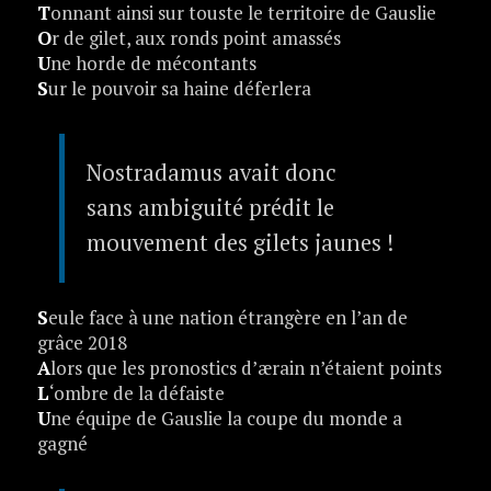
T
onnant ainsi sur touste le territoire de Gauslie
O
r de gilet, aux ronds point amassés
U
ne horde de mécontants
S
ur le pouvoir sa haine déferlera
Nostradamus avait donc
sans ambiguité prédit le
mouvement des gilets jaunes !
S
eule face à une nation étrangère en l’an de
grâce 2018
A
lors que les pronostics d’ærain n’étaient points
L
‘ombre de la défaiste
U
ne équipe de Gauslie la coupe du monde a
gagné