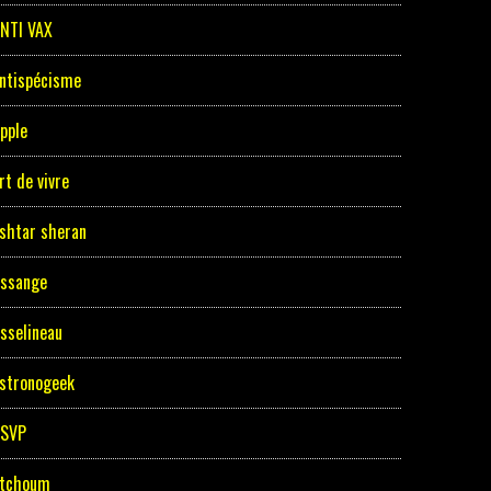
NTI VAX
ntispécisme
pple
rt de vivre
shtar sheran
ssange
sselineau
stronogeek
ASVP
tchoum