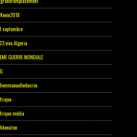
grandremplacement
Kevin2018
1 septembre
23 viva Algeria
EME GUERRE MONDIALE
5G
emmanuelleducros
frique
frique média
hkenaton