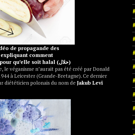
#
#
#
vidéo de propagande des
#
, expliquant comment
sacrifier une aubergine pour qu’elle soit halal (حلال)
#
le véganisme n’aurait pas été créé par Donald
1944 à Leicester (Grande-Bretagne). Ce dernier
#
cur diététicien polonais du nom de
Jakub Levi
#
#
#