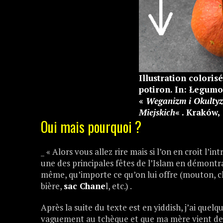
Illustration coloris
potiron. In: Łegumov
«
Weganizm i Okulty
Miejskich
« . Kraków, 
Oui mais pourquoi ?
_ « Alors vous allez rire mais si l’on en croit l’in
une des principales fêtes de l’Islam en démontra
même, qu’importe ce qu’on lui offre (mouton, ch
bière,
sac Chane
l, etc.) .
Après la suite du texte est en yiddish, j’ai que
vaguement au tchèque et que ma mère vient de P