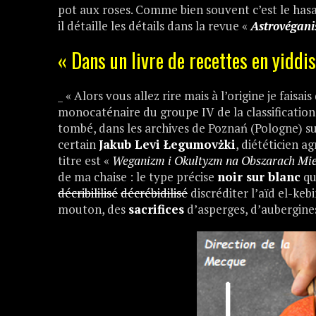
pot aux roses. Comme bien souvent c’est le hasar
il détaille les détails dans la revue «
Astrovégan
« Dans un livre de recettes en yiddis
_ « Alors vous allez rire mais à l’origine je faisa
monocaténaire du groupe IV de la classification
tombé, dans les archives de Poznań (Pologne) sur
certain
Jakub Levi Łegumovżki
, diététicien a
titre est «
Weganizm i Okultyzm na Obszarach Mie
de ma chaise : le type précise
noir sur blanc
qu
décribililisé
décrébidilisé
discréditer l’aïd el-keb
mouton, des
sacrifices
d’asperges, d’aubergines