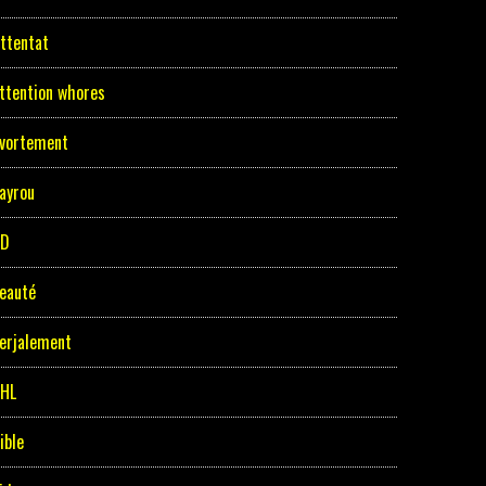
ttentat
ttention whores
vortement
ayrou
BD
eauté
erjalement
HL
ible