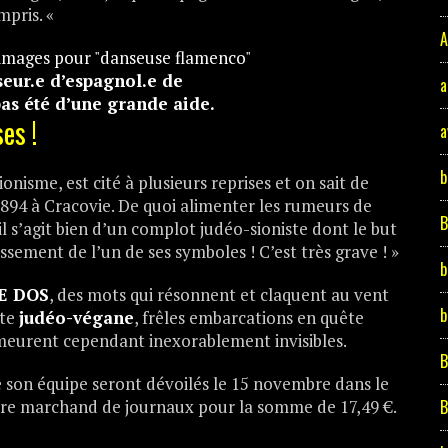
mpris. «
A
eur.e d’espagnol.e de
a
pas été d’une grande aide.
es !
a
b
sionisme, est cité à plusieurs reprises et on sait de
894 à Cracovie. De quoi alimenter les rumeurs de
’il s’agit bien d’un complot judéo-sioniste dont le but
issement de l’un de ses symboles ! C’est très grave ! »
b
E DOS
, des mots qui résonnent et claquent au vent
b
ête
judéo-végane
, frêles embarcations en quête
meurent cependant inexorablement invisibles.
B
de son équipe seront dévoilés le 15 novembre dans le
tre marchand de journaux pour la somme de 17,49 €.
B