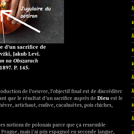
A
a
A
ée d’un sacrifice de
a
żki, Jakub Levi.
zm na Obszarach
a
1897. P. 145.
A
A
troduction de l’oeuvre, l’objectif final est de discréditer
nt que le résultat d’un sacrifice auprès de
Dieu
est le
a
èvre, artichaut, endive, cacahuètes, pois chiches,
lques notions de polonais parce que ça ressemble
rague, mais j’ai pris espagnol en seconde langue,
a