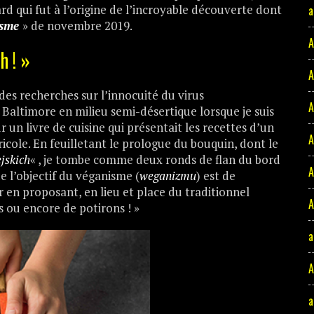
d qui fut à l’origine de l’incroyable découverte dont
a
isme
» de novembre 2019.
A
h ! »
A
is des recherches sur l’innocuité du virus
A
 Baltimore en milieu semi-désertique lorsque je suis
 un livre de cuisine qui présentait les recettes d’un
A
gricole. En feuilletant le prologue du bouquin, dont le
jskich
« , je tombe comme deux ronds de flan du bord
A
e l’objectif du véganisme (
weganizmu
) est de
ir en proposant, en lieu et place du traditionnel
A
 ou encore de potirons ! »
a
A
a