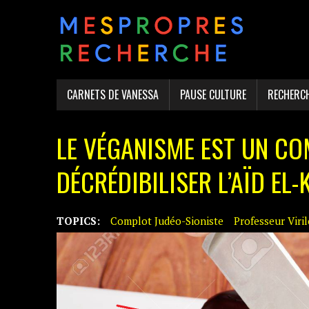
CARNETS DE VANESSA
PAUSE CULTURE
RECHERC
LE VÉGANISME EST UN CO
DÉCRÉDIBILISER L’AÏD EL-KE
TOPICS:
Complot Judéo-Sioniste
Professeur Viri