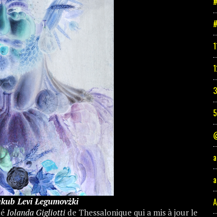
#
#
1
1
3
@
a
a
Jakub Levi Łegumovżki
A
té
Iolanda Gigliotti
de Thessalonique qui a mis à jour le