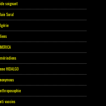
ide soignant
lain Soral
lgérie
liens
MERICA
mérindiens
nne HIDALGO
nonymous
nthroposophie
nti vaccins